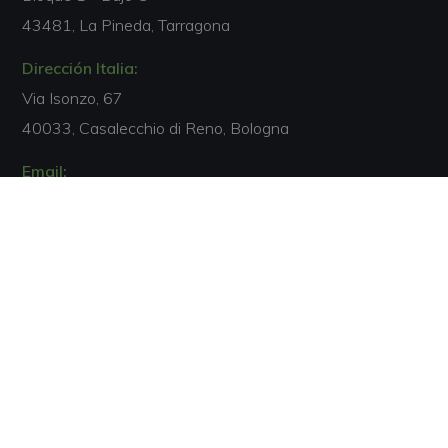
43481, La Pineda, Tarragona
Dirección Italia:
Via Isonzo, 67
40033, Casalecchio di Reno, Bologna
Email:
comercial@escuelamarenostrum.com
Teléfono:
+34 877 055 185