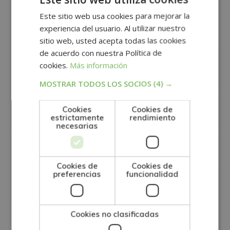
Este sitio web usa cookies para mejorar la
*Consulta la bandeja de entrada de correo no
experiencia del usuario. Al utilizar nuestro
deseado SPAM.
sitio web, usted acepta todas las cookies
de acuerdo con nuestra Política de
¿Cómo y cuándo podré comunicarme con mi
cookies.
Más información
tutor/a?
MOSTRAR TODOS LOS SOCIOS
(4) →
¿De cuánto tiempo dispongo para finalizar la
Cookies
Cookies de
formación?
estrictamente
rendimiento
necesarias
¿Dónde se realiza el examen final?
Cookies de
Cookies de
preferencias
funcionalidad
¿Cuándo recibiré el diploma de mi titulación?
Cookies no clasificadas