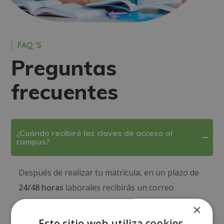
FAQ 'S
Preguntas
frecuentes
¿Cuándo recibiré las claves de acceso al
campus?
Después de realizar tu matrícula, en un plazo de
24/48 horas
laborales recibirás un correo
electrónico con las claves de acceso al Campus
×
Virtual (usuario y contraseña).
Este sitio web utiliza cookies