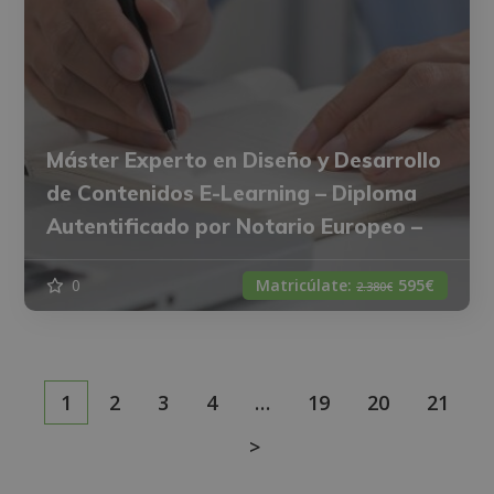
Máster Experto en Diseño y Desarrollo
de Contenidos E-Learning – Diploma
Autentificado por Notario Europeo –
0
Matricúlate:
595€
2.380€
1
2
3
4
…
19
20
21
>