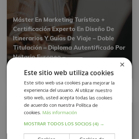
Máster En Marketing Turístico +
Certificación Experto En Diseño De
Itinerarios Y Guías De Viaje – Doble
Titulación – Diploma Autentificado Por
Notario Europeo –
×
Este sitio web utiliza cookies
0
Matricúlate:
780€
3.120€
Este sitio web usa cookies para mejorar la
experiencia del usuario. Al utilizar nuestro
sitio web, usted acepta todas las cookies
INFORMÁTICA
de acuerdo con nuestra Política de
cookies.
Más información
MOSTRAR TODOS LOS SOCIOS
(4) →