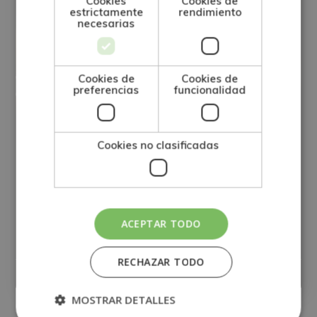
Cookies
Cookies de
estrictamente
rendimiento
necesarias
Cookies de
Cookies de
preferencias
funcionalidad
Cookies no clasificadas
Máster Experto en Infraestructura
ACEPTAR TODO
Digital y Plataformas Cloud
RECHAZAR TODO
0
Matricúlate:
595€
2.380€
MOSTRAR DETALLES