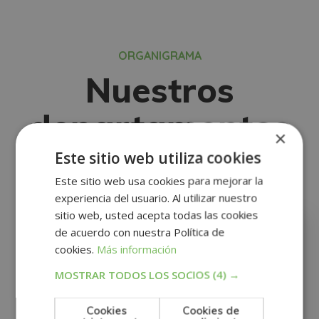
ORGANIGRAMA
Nuestros
departamentos
×
Este sitio web utiliza cookies
Este sitio web usa cookies para mejorar la
experiencia del usuario. Al utilizar nuestro
sitio web, usted acepta todas las cookies
de acuerdo con nuestra Política de
Asesorar e informar sobre
cookies.
Más información
nuestra formación
l
MOSTRAR TODOS LOS SOCIOS
(4) →
El equipo comercial se encarga de
ofrecer toda la información y
asesoramiento sobre nuestros
Cookies
Cookies de