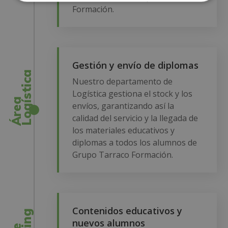
Formación.
Gestión y envío de diplomas
a
Nuestro departamento de
Logística gestiona el stock y los
Á
r
e
a
L
o
g
í
s
t
i
c
envíos, garantizando así la
calidad del servicio y la llegada de
los materiales educativos y
diplomas a todos los alumnos de
Grupo Tarraco Formación.
Contenidos educativos y
nuevos alumnos