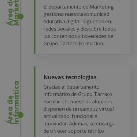
g
Á
r
e
a
d
e
M
a
r
k
e
t
i
n
El departamento de Marketing
gestiona nuestra comunidad
educativa digital. Síguenos en
redes sociales y descubre todos
los contenidos y novedades de
Grupo Tarraco Formación.
Nuevas tecnologías
a
Gracias al departamento
informático de Grupo Tarraco
Á
r
e
a
d
e
I
n
f
o
r
m
á
t
i
c
Formación, nuestros alumnos
disponen de un campus virtual
actualizado, funcional e
innovador. Además, se encarga
de ofrecer soporte técnico