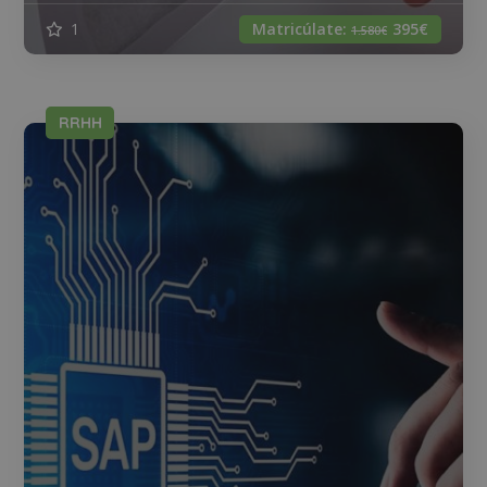
1
Matricúlate:
395€
1.580€
RRHH