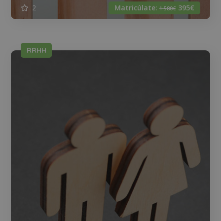
2
Matricúlate:
395€
1.580€
RRHH