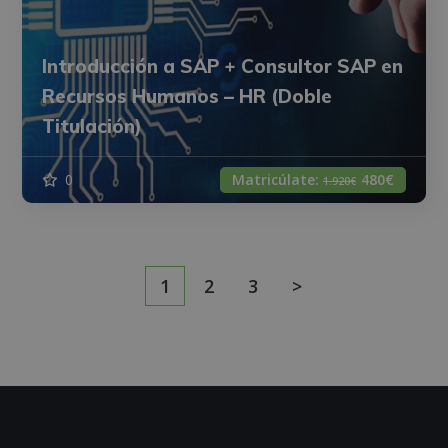
Introducción a SAP + Consultor SAP en
Recursos Humanos – HR (Doble
Titulación)
0
Matricúlate:
480€
1.920€
1
2
3
>