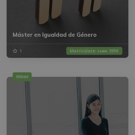
Máster en Igualdad de Género
1
Matricúlate:
395€
1.580€
RRHH