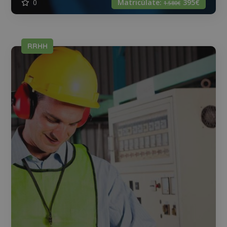
0
Matricúlate:
395€
1.580€
RRHH