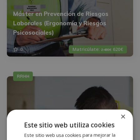
Máster en Prevención de Riesgos
Laborales (Ergonomía y Riesgos
Psicosociales)
0
Matricúlate:
620€
2.480€
RRHH
×
Este sitio web utiliza cookies
Este sitio web usa cookies para mejorar la