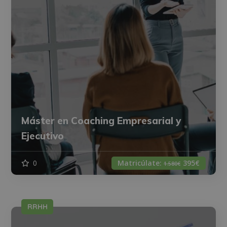
Máster en Coaching Empresarial y
Ejecutivo
0
Matricúlate:
395€
1.580€
RRHH