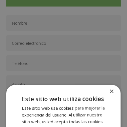
×
Este sitio web utiliza cookies
Este sitio web usa cookies para mejorar la
experiencia del usuario. Al utilizar nuestro
GRUPO TARRACO DE ESCUELAS DE FORMACIÓN DE POSTGRADO, S.L., CIF:
sitio web, usted acepta todas las cookies
B01589969, Domicilio: C/ Amadeu Vives, 5, Bloque 1 - Bajo C, 43481, La
Pineda, Tarragona.