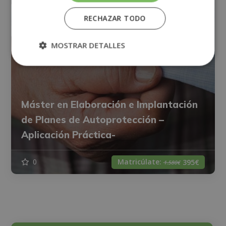
RECHAZAR TODO
MOSTRAR DETALLES
Máster en Elaboración e Implantación
de Planes de Autoprotección –
Aplicación Práctica-
Matricúlate:
0
395€
1.580€