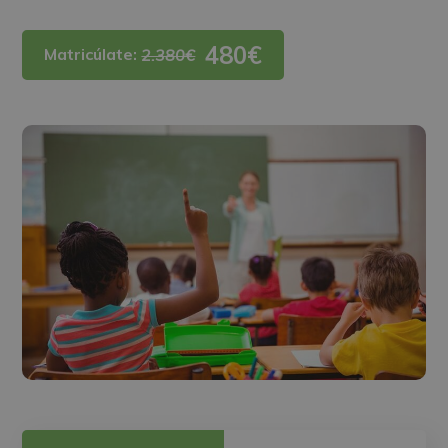
480€
Matricúlate:
2.380€