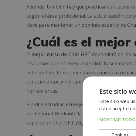
Además, también hay que practicar con casos rea
según el área profesional. La actualización con
clave para mantener un dominio experto de Ch
¿Cuál es el mejo
El
mejor curso de Chat GPT
dependerá de las ne
los cursos que ofrecen una sólida base en este ám
este sentido, te recomendamos nuestra formación
conocimientos y herramientas para elaborar
pr
Este sitio w
herramientas.
Este sitio web usa
Puedes
estudiar el mejor curso de ChatGPT
de
usted acepta toda
profesional. Mediante la metodología de estudio 
MOSTRAR TODOS
experto en Chat GPT. ¡Sigue leyendo para descu
Cookies