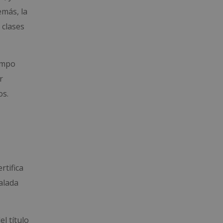
emás, la
 clases
empo
r
os.
rtifica
alada
l título