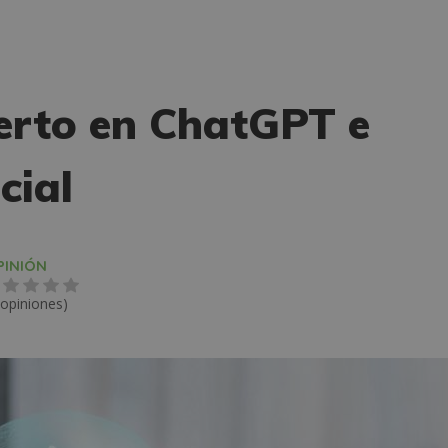
perto en ChatGPT e
cial
PINIÓN
 opiniones)