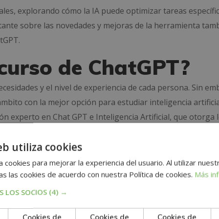
les, explorando cómo la IA puede optimizar tareas específi
stante sobre las novedades y mejoras de la herramienta tam
atGPT.
r curso de ChatGPT?
cesidades y el nivel de experiencia de cada persona. Sin em
bito con la mejor opción para estudiar inteligencia artificia
 experto en Chat GPT e Inteligencia Artificial, que otorga 
ompts
, optimizar trabajos y sacarle el máximo partido a est
eb utiliza cookies
 cookies para mejorar la experiencia del usuario. Al utilizar nuest
 manera online para que nada se interponga entre tú y tu f
s las cookies de acuerdo con nuestra Política de cookies.
Más in
flexible podrás adquirir las habilidades que necesitas para 
 LOS SOCIOS
(4) →
brir las ventajas que te ofrece Mare Nostrum Business Scho
Cookies de
Cookies de
Cookies de