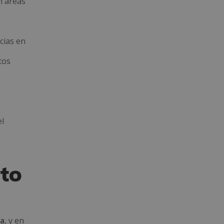
n áreas
cias en
tos
el
rto
ia
, y en