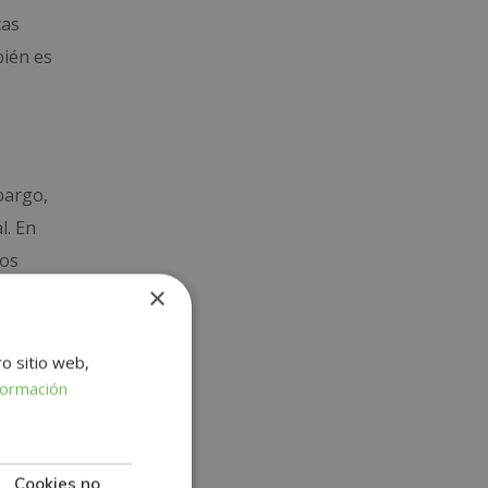
cas
bién es
bargo,
l. En
los
×
as
ro sitio web,
uturo
formación
ser
ol!
Cookies no