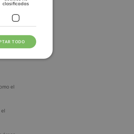
clasificadas
 natural
s para
PTAR TODO
ones
como el
 el