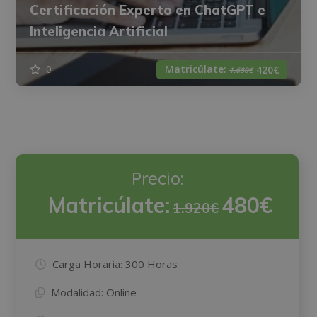
Certificación Experto en ChatGPT e
Inteligencia Artificial
Matricúlate:
0
420€
1.680€
Precio:
Matricúlate:
480€
1.920€
Carga Horaria:
300 Horas
Modalidad:
Online