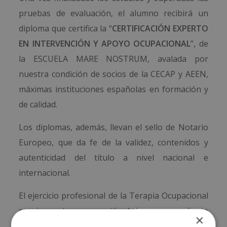
pruebas de evaluación, el alumno recibirá un
diploma que certifica la “
CERTIFICACIÓN EXPERTO
EN INTERVENCIÓN Y APOYO OCUPACIONAL
”, de
la ESCUELA MARE NOSTRUM, avalada por
nuestra condición de socios de la CECAP y AEEN,
máximas instituciones españolas en formación y
de calidad.
Los diplomas, además, llevan el sello de Notario
Europeo, que da fe de la validez, contenidos y
autenticidad del título a nivel nacional e
internacional.
El ejercicio profesional de la Terapia Ocupacional
requiere estar en posesión de la correspondiente
×
titulación oficial de Grado o Diplomatura en