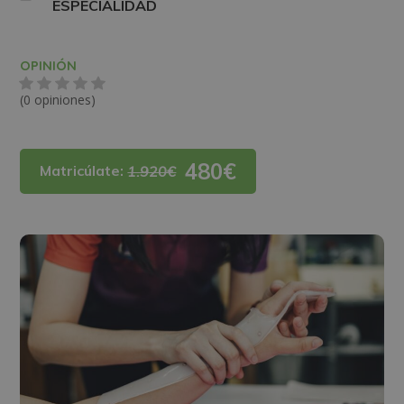
ESPECIALIDAD
OPINIÓN
(0 opiniones)
480€
Matricúlate:
1.920€