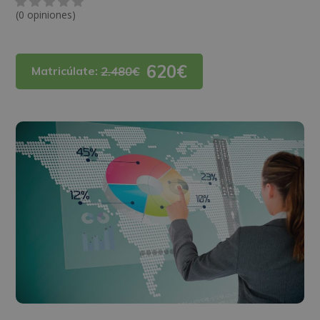
(0 opiniones)
620€
Matricúlate:
2.480€