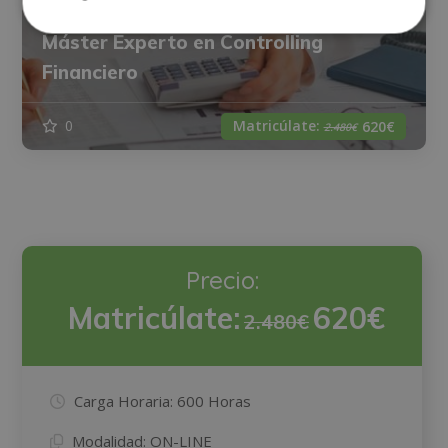
Máster Experto en Controlling
Financiero
Matricúlate:
0
620€
2.480€
Precio:
Matricúlate:
620€
2.480€
Carga Horaria:
600 Horas
Modalidad:
ON-LINE