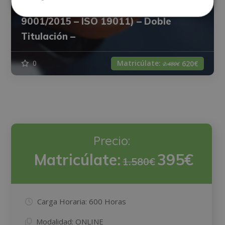
Auditor de Gestión de Calidad (ISO
9001/2015 – ISO 19011) – Doble
Titulación –
Matricúlate:
0
620€
2.480€
Precio:
Matricúlate:
395€
1.580€
Carga Horaria:
600 Horas
Modalidad:
ONLINE