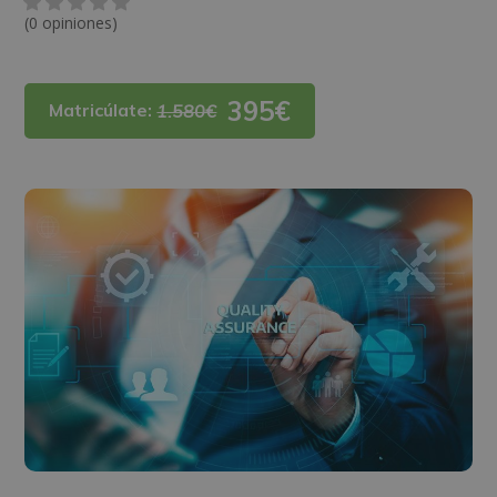
(0 opiniones)
395€
Matricúlate:
1.580€