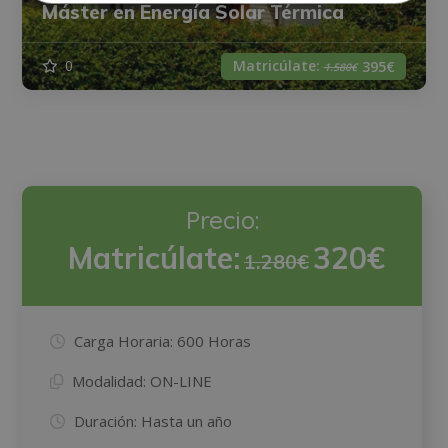
Máster en Energía Solar Térmica
Matricúlate:
0
395€
1.580€
Precio:
Matricúlate:
320€
1.280€
Carga Horaria:
600 Horas
Modalidad:
ON-LINE
Duración:
Hasta un año