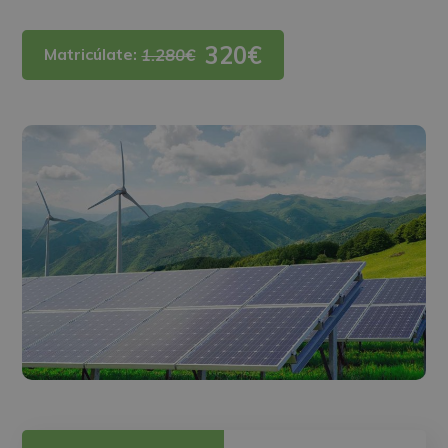
320€
Matricúlate:
1.280€