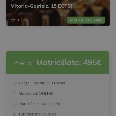
Vitoria-Gasteiz, 15 ECTS)
0
Matricúlate:
560€
Matricúlate:
495€
Precio:
Carga Horaria:
250 Horas
Modalidad:
ONLINE
Duración:
Hasta un año
Tutorías:
Individuales