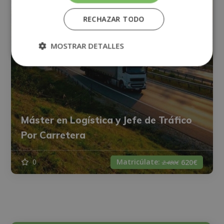
RECHAZAR TODO
MOSTRAR DETALLES
Máster en Logística y Jefe de Tráfico
Por Carretera
Matricúlate:
0
620€
2.480€