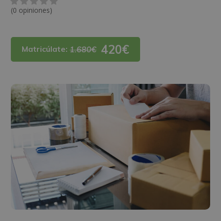
(0 opiniones)
420€
Matricúlate:
1.680€