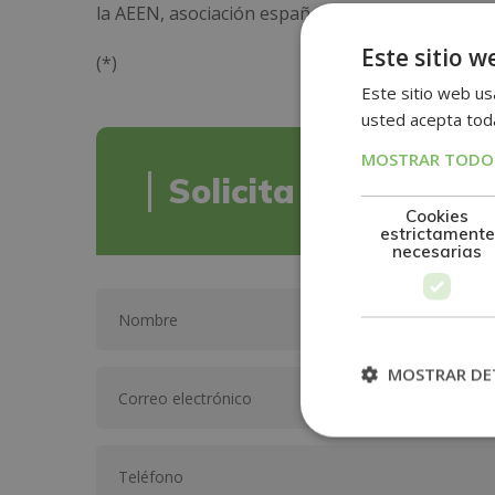
la AEEN, asociación española de escuelas de neg
Este sitio w
(*)
Este sitio web usa
usted acepta toda
MOSTRAR TODOS
Solicita informació
Cookies
estrictamente
necesarias
MOSTRAR DE