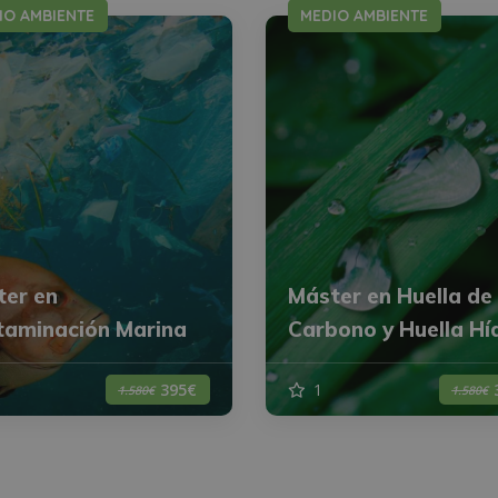
IO AMBIENTE
MEDIO AMBIENTE
ter en
Máster en Huella de
taminación Marina
Carbono y Huella Hí
1
395€
1.580€
1.580€