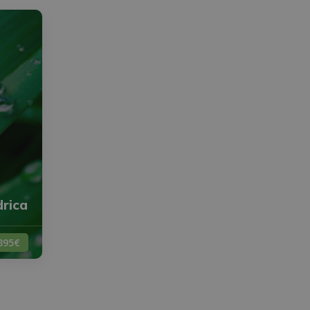
drica
395€