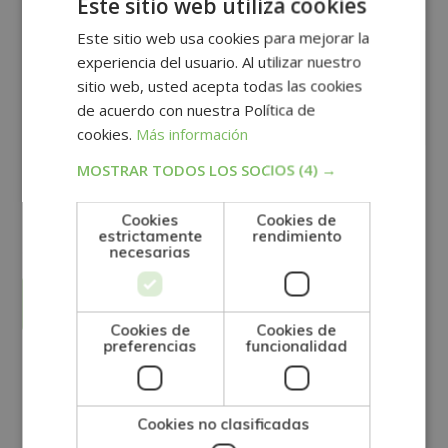
Este sitio web utiliza cookies
Este sitio web usa cookies para mejorar la
experiencia del usuario. Al utilizar nuestro
sitio web, usted acepta todas las cookies
de acuerdo con nuestra Política de
cookies.
Más información
MOSTRAR TODOS LOS SOCIOS
(4) →
GRUPO TARRACO DE ESCUELAS DE FORMACIÓN DE POSTGRADO, S.L., CIF:
B01589969, Domicilio: C/ Amadeu Vives, 5, Bloque 1 - Bajo C, 43481, La
Pineda, Tarragona.
Cookies
Cookies de
Finalidad del Tratamiento: Tratamos la información que nos facilita con el
fin de enviarle correos electrónicos de tipo comercial relacionado con
estrictamente
rendimiento
los productos ofrecidos y otros tipo de productos que fueran de su
SÍ
NO
necesarias
interés.
Legitimación del tratamiento: Consentimiento del interesado.
Derechos: Puede ejercitar sus derechos identificándose suficientemente,
dirigiéndose a la dirección direccion@grupotarraco.com.
Para más información consulte nuestra Política de Privacidad.
Desea recibir información comercial (vía telefónica y/o email):
Cookies de
Cookies de
preferencias
funcionalidad
Otras titulaciones
Cookies no clasificadas