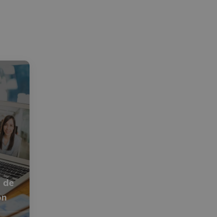
n de
ón