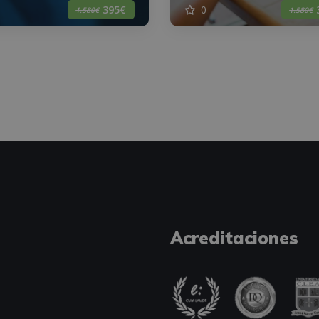
0
395€
1.580€
1.580€
Acreditaciones