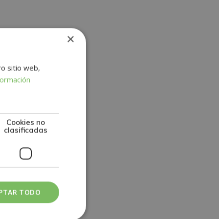
×
rtifica
a
elas de
ro sitio web,
formación
Cookies no
clasificadas
PTAR TODO