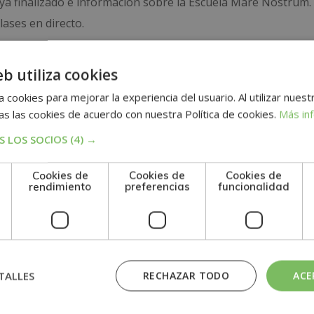
ya finalizado e información sobre la Escuela Mare Nostrum.
ases en directo.
 pruebas de evaluación, el alumno recibirá un diploma que ce
eb utiliza cookies
NOS + MÁSTER EXPERTO EN GESTIÓN DE PERSONAL”, de l
dición de socios de la AEEN, asociación española de escu
 cookies para mejorar la experiencia del usuario. Al utilizar nuest
s las cookies de acuerdo con nuestra Política de cookies.
Más in
 LOS SOCIOS
(4) →
Cookies de
Cookies de
Cookies de
rendimiento
preferencias
funcionalidad
n
TALLES
RECHAZAR TODO
ACE