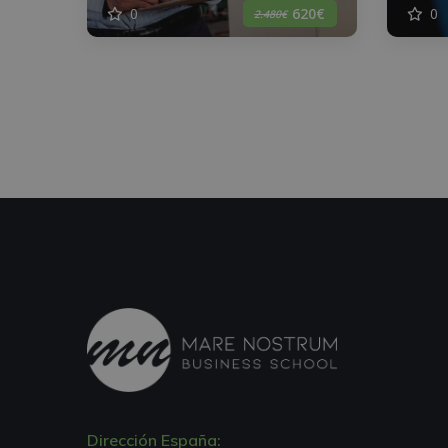
0
0
620€
2.480€
Dirección España: