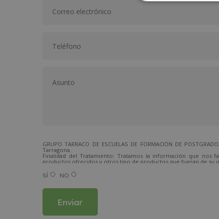
GRUPO TARRACO DE ESCUELAS DE FORMACIÓN DE POSTGRADO, S.L.,
Tarragona.
Finalidad del Tratamiento: Tratamos la información que nos fa
productos ofrecidos y otros tipo de productos que fueran de su i
Legitimación del tratamiento: Consentimiento del interesado.
Derechos: Puede ejercitar sus derechos identificándose suficien
SÍ
NO
Para más información consulte nuestra Política de Privacidad.
Desea recibir información comercial (vía telefónica y/o email):