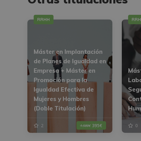
RRHH
RR
Máster en Implantación
de Planes de Igualdad en
Empresa + Máster en
Mást
Promoción para la
Labo
Igualdad Efectiva de
Segu
Mujeres y Hombres
Cont
(Doble Titulación)
Hum
2
0
395€
1.580€