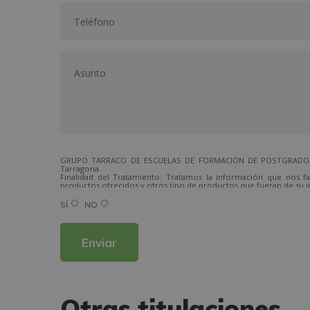
GRUPO TARRACO DE ESCUELAS DE FORMACIÓN DE POSTGRADO, S.L.,
Tarragona.
Finalidad del Tratamiento: Tratamos la información que nos fa
productos ofrecidos y otros tipo de productos que fueran de su i
Legitimación del tratamiento: Consentimiento del interesado.
Derechos: Puede ejercitar sus derechos identificándose suficien
SÍ
NO
Para más información consulte nuestra Política de Privacidad.
Desea recibir información comercial (vía telefónica y/o email):
Otras titulaciones