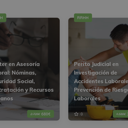
HH
RRHH
er en Asesoría
Perito Judicial en
ral: Nóminas,
Investigación de
ridad Social,
Accidentes Laborale
ratación y Recursos
Prevención de Riesg
anos
Laborales
0
680€
2.720€
1.580€