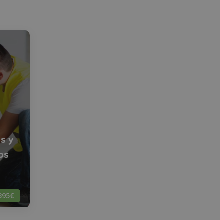
s y
os
395€