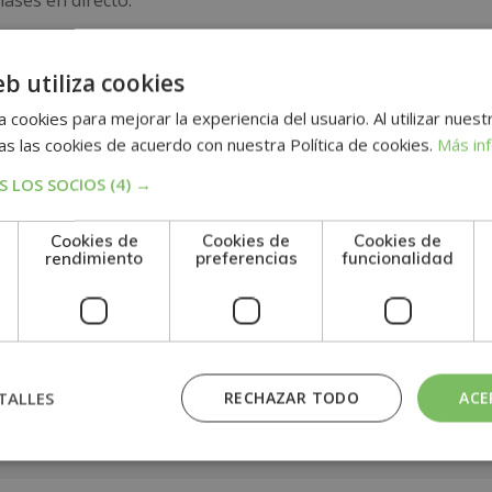
ases en directo.
 pruebas de evaluación, el alumno recibirá un diploma que ce
eb utiliza cookies
FLICTOS EN RECURSOS HUMANOS”, de la ESCUELA MARE
os de la AEEN, asociación española de escuelas de negocio
 cookies para mejorar la experiencia del usuario. Al utilizar nuest
s las cookies de acuerdo con nuestra Política de cookies.
Más in
 LOS SOCIOS
(4) →
n
Cookies de
Cookies de
Cookies de
rendimiento
preferencias
funcionalidad
TALLES
RECHAZAR TODO
ACE