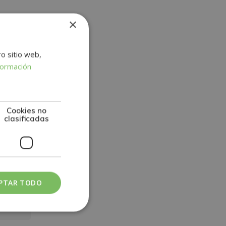
×
rtifica
s.
ro sitio web,
formación
Cookies no
clasificadas
PTAR TODO