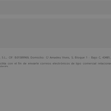
 CIF: B01589969, Domicilio: C/ Amadeu Vives, 5, Bloque 1 - Bajo C, 43481, 
cilita con el fin de enviarle correos electrónicos de tipo comercial relacion
nterés.
temente, dirigiéndose a la dirección direccion@grupotarraco.com.