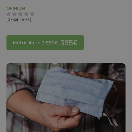
OPINIÓN
(0 opiniones)
395€
Matricúlate:
1.580€