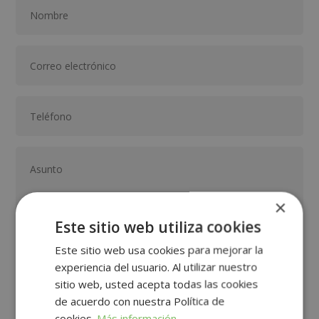
×
Este sitio web utiliza cookies
Este sitio web usa cookies para mejorar la
GRUPO TARRACO DE ESCUELAS DE FORMACIÓN DE POSTGRADO, S.L., CIF:
experiencia del usuario. Al utilizar nuestro
B01589969, Domicilio: C/ Amadeu Vives, 5, Bloque 1 - Bajo C, 43481, La
Pineda, Tarragona.
sitio web, usted acepta todas las cookies
Finalidad del Tratamiento: Tratamos la información que nos facilita con el
fin de enviarle correos electrónicos de tipo comercial relacionado con
de acuerdo con nuestra Política de
los productos ofrecidos y otros tipo de productos que fueran de su
SÍ
NO
interés.
cookies.
Más información
Legitimación del tratamiento: Consentimiento del interesado.