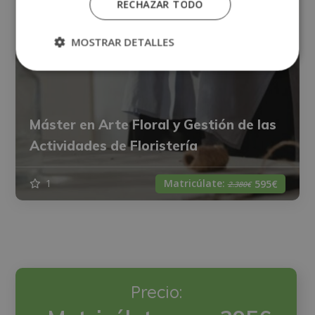
RECHAZAR TODO
MOSTRAR DETALLES
Máster en Arte Floral y Gestión de las
Actividades de Floristería
Matricúlate:
1
595€
2.380€
Precio: