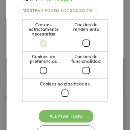
Derechos: Puede ejercitar sus derechos identificándose suficientemente,
dirigiéndose a la dirección direccion@grupotarraco.com.
MOSTRAR TODOS LOS SOCIOS
(4) →
Para más información consulte nuestra Política de Privacidad.
Desea recibir información comercial (vía telefónica y/o email):
Cookies
Cookies de
estrictamente
rendimiento
Otras titulaciones
necesarias
OTRAS TITULACIONES
Cookies de
Cookies de
preferencias
funcionalidad
Cookies no clasificadas
ACEPTAR TODO