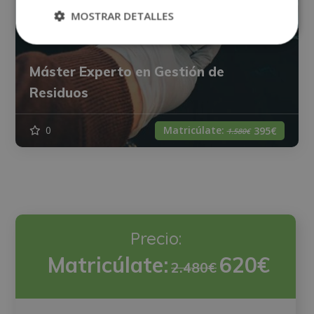
MOSTRAR DETALLES
Máster Experto en Gestión de
Residuos
Matricúlate:
0
395€
1.580€
Precio:
Matricúlate:
620€
2.480€