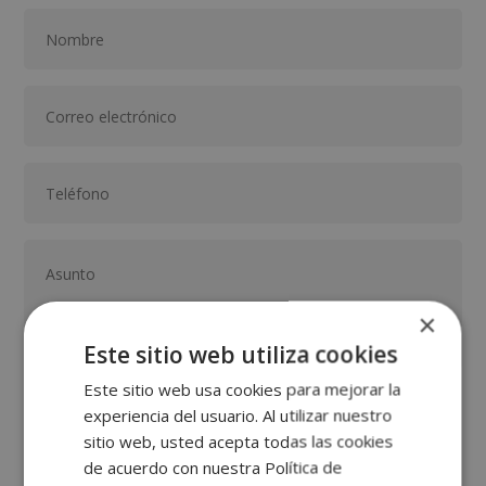
×
Este sitio web utiliza cookies
Este sitio web usa cookies para mejorar la
GRUPO TARRACO DE ESCUELAS DE FORMACIÓN DE POSTGRADO, S.L., CIF:
experiencia del usuario. Al utilizar nuestro
B01589969, Domicilio: C/ Amadeu Vives, 5, Bloque 1 - Bajo C, 43481, La
Pineda, Tarragona.
sitio web, usted acepta todas las cookies
Finalidad del Tratamiento: Tratamos la información que nos facilita con el
fin de enviarle correos electrónicos de tipo comercial relacionado con
de acuerdo con nuestra Política de
los productos ofrecidos y otros tipo de productos que fueran de su
SÍ
NO