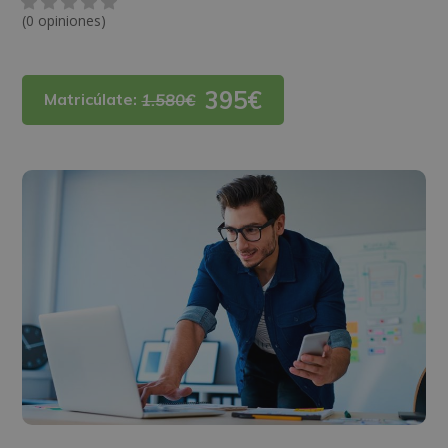
(0 opiniones)
395€
Matricúlate:
1.580€