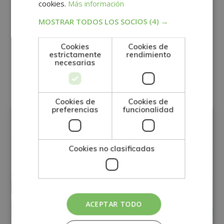
interés.
cookies.
Más información
Legitimación del tratamiento: Consentimiento del interesado.
Derechos: Puede ejercitar sus derechos identificándose suficientemente,
dirigiéndose a la dirección direccion@grupotarraco.com.
MOSTRAR TODOS LOS SOCIOS
(4) →
Para más información consulte nuestra Política de Privacidad.
Desea recibir información comercial (vía telefónica y/o email):
Cookies
Cookies de
estrictamente
rendimiento
necesarias
Otras titulaciones
Cookies de
Cookies de
DIRECCIÓN GENERAL
preferencias
funcionalidad
Cookies no clasificadas
ACEPTAR TODO