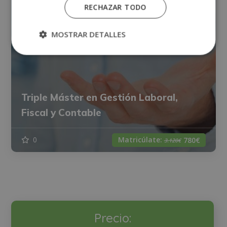
RECHAZAR TODO
MOSTRAR DETALLES
Triple Máster en Gestión Laboral,
Fiscal y Contable
Matricúlate:
0
780€
3.120€
Precio: