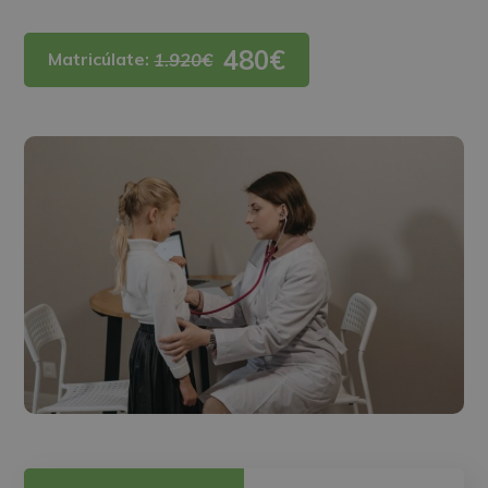
480€
Matricúlate:
1.920€