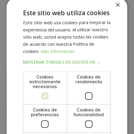
×
Este sitio web utiliza cookies
Este sitio web usa cookies para mejorar la
experiencia del usuario. Al utilizar nuestro
sitio web, usted acepta todas las cookies
de acuerdo con nuestra Política de
cookies.
Más información
MOSTRAR TODOS LOS SOCIOS
(4) →
Cookies
Cookies de
GRUPO TARRACO DE ESCUELAS DE FORMACIÓN DE POSTGRADO, S.L., CIF:
estrictamente
rendimiento
B01589969, Domicilio: C/ Amadeu Vives, 5, Bloque 1 - Bajo C, 43481, La
Pineda, Tarragona.
necesarias
Finalidad del Tratamiento: Tratamos la información que nos facilita con el
fin de enviarle correos electrónicos de tipo comercial relacionado con
los productos ofrecidos y otros tipo de productos que fueran de su
SÍ
NO
interés.
Legitimación del tratamiento: Consentimiento del interesado.
Derechos: Puede ejercitar sus derechos identificándose suficientemente,
Cookies de
Cookies de
dirigiéndose a la dirección direccion@grupotarraco.com.
Para más información consulte nuestra Política de Privacidad.
preferencias
funcionalidad
Desea recibir información comercial (vía telefónica y/o email):