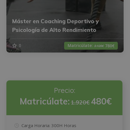
Máster en Coaching Deportivo y
Psicología de Alto Rendimiento
Matricúlate:
0
780€
3.120€
Precio:
Matricúlate:
480€
1.920€
Carga Horaria:
300H Horas