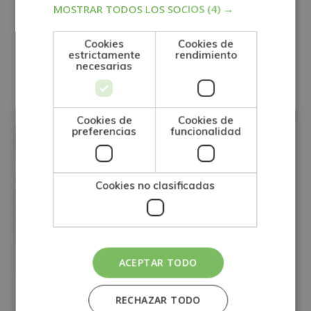
Desea recibir información comercial (vía telefónica y/o email):
MOSTRAR TODOS LOS SOCIOS
(4) →
Cookies
Cookies de
Otras titulaciones
estrictamente
rendimiento
necesarias
CIENCIAS
Cookies de
Cookies de
preferencias
funcionalidad
Cookies no clasificadas
ACEPTAR TODO
RECHAZAR TODO