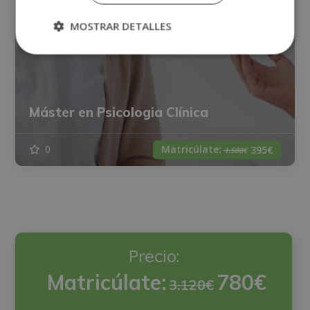
MOSTRAR DETALLES
Máster en Psicologia Clínica
Matricúlate:
0
395€
1.580€
Precio:
Matricúlate:
780€
3.120€