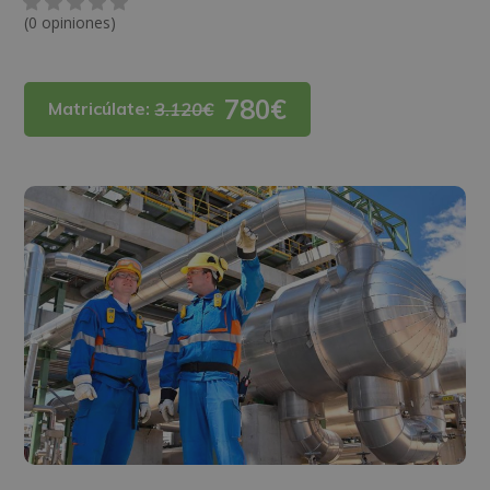
(0 opiniones)
780€
Matricúlate:
3.120€