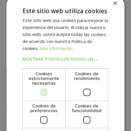
×
Este sitio web utiliza cookies
Este sitio web usa cookies para mejorar la
experiencia del usuario. Al utilizar nuestro
sitio web, usted acepta todas las cookies
de acuerdo con nuestra Política de
cookies.
Más información
MOSTRAR TODOS LOS SOCIOS
(4) →
GRUPO TARRACO DE ESCUELAS DE FORMACIÓN DE POSTGRADO, S.L., CIF:
Cookies
Cookies de
B01589969, Domicilio: C/ Amadeu Vives, 5, Bloque 1 - Bajo C, 43481, La
estrictamente
rendimiento
Pineda, Tarragona.
necesarias
Finalidad del Tratamiento: Tratamos la información que nos facilita con el
fin de enviarle correos electrónicos de tipo comercial relacionado con
los productos ofrecidos y otros tipo de productos que fueran de su
SÍ
NO
interés.
Legitimación del tratamiento: Consentimiento del interesado.
Derechos: Puede ejercitar sus derechos identificándose suficientemente,
dirigiéndose a la dirección direccion@grupotarraco.com.
Cookies de
Cookies de
Para más información consulte nuestra Política de Privacidad.
preferencias
funcionalidad
Desea recibir información comercial (vía telefónica y/o email):