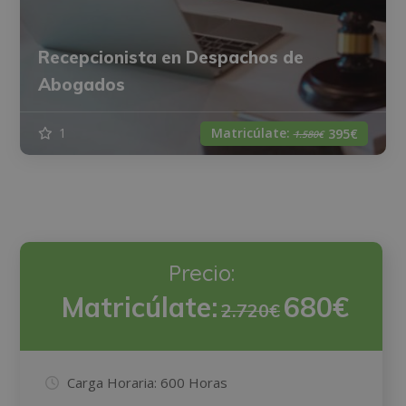
Recepcionista en Despachos de
Abogados
Matricúlate:
1
395€
1.580€
Precio:
Matricúlate:
680€
2.720€
Carga Horaria:
600 Horas