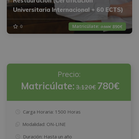
Restauración (Certificación
Universitaria Internacional + 60 ECTS)
Matricúlate:
0
890€
3.560€
Precio:
Matricúlate:
780€
3.120€
Carga Horaria:
1500 Horas
Modalidad:
ON-LINE
Duración:
Hasta un año