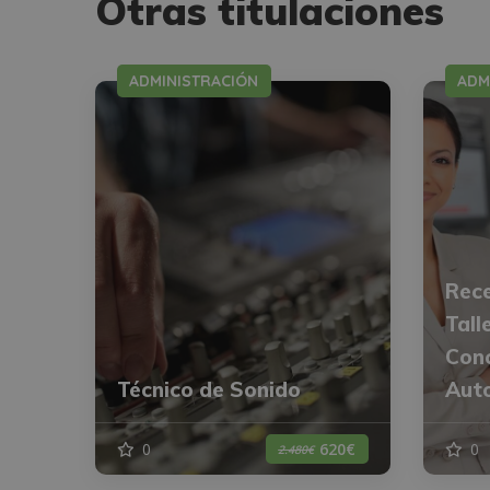
Otras titulaciones
ADMINISTRACIÓN
ADM
Rece
Tall
Conc
Técnico de Sonido
Aut
0
0
620€
2.480€