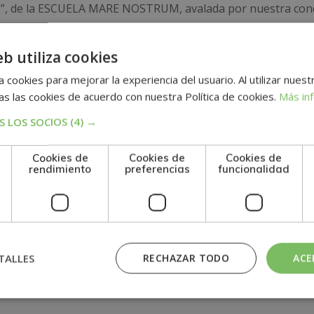
, de la ESCUELA MARE NOSTRUM, avalada por nuestra con
cuelas de negocios.
eb utiliza cookies
adquisición de formación teórica complementaria. Esta for
 cookies para mejorar la experiencia del usuario. Al utilizar nuest
al.
s las cookies de acuerdo con nuestra Política de cookies.
Más in
 LOS SOCIOS
(4) →
n
Cookies de
Cookies de
Cookies de
rendimiento
preferencias
funcionalidad
TALLES
RECHAZAR TODO
ACE