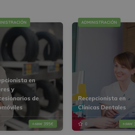
INISTRACIÓN
ADMINISTRACIÓN
pcionista en
eres y
esionarios de
Recepcionista en
omóviles
Clínicas Dentales
0
395€
1.580€
1.580€