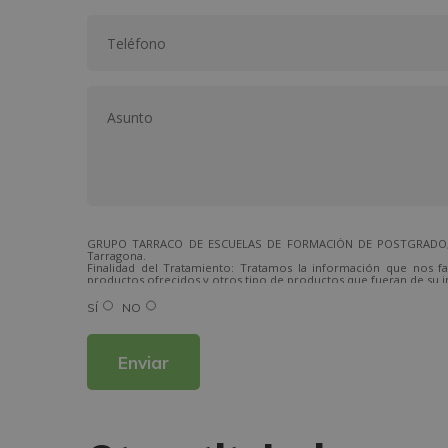
GRUPO TARRACO DE ESCUELAS DE FORMACIÓN DE POSTGRADO, S.L.,
Tarragona.
Finalidad del Tratamiento: Tratamos la información que nos fa
productos ofrecidos y otros tipo de productos que fueran de su i
Legitimación del tratamiento: Consentimiento del interesado.
Derechos: Puede ejercitar sus derechos identificándose suficien
SÍ
NO
Para más información consulte nuestra Política de Privacidad.
Desea recibir información comercial (vía telefónica y/o email):