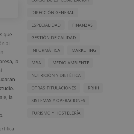
DIRECCIÓN GENERAL
ESPECIALIDAD
FINANZAS
as que
GESTIÓN DE CALIDAD
ón al
INFORMÁTICA
MARKETING
ón
presa, la
MBA
MEDIO AMBIENTE
l
NUTRICIÓN Y DIETÉTICA
yudarán
OTRAS TITULACIONES
RRHH
studio.
je, la
SISTEMAS Y OPERACIONES
TURISMO Y HOSTELERÍA
o.
rtifica