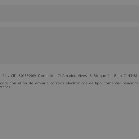
 CIF: B01589969, Domicilio: C/ Amadeu Vives, 5, Bloque 1 - Bajo C, 43481, 
cilita con el fin de enviarle correos electrónicos de tipo comercial relacion
nterés.
temente, dirigiéndose a la dirección direccion@grupotarraco.com.