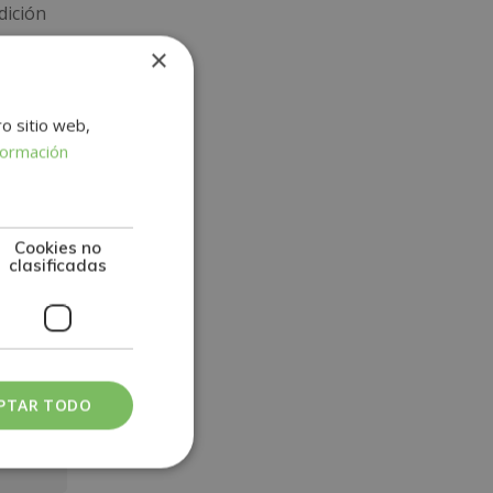
dición
×
mación
ro sitio web,
formación
Cookies no
clasificadas
PTAR TODO