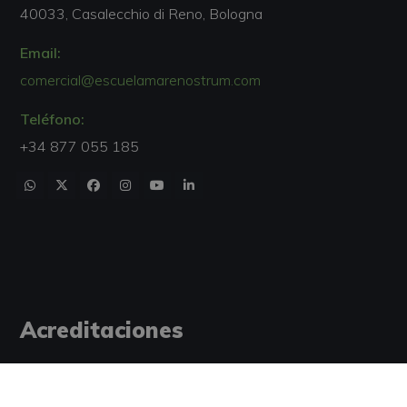
40033, Casalecchio di Reno, Bologna
Email:
comercial@escuelamarenostrum.com
Teléfono:
+34 877 055 185
Acreditaciones