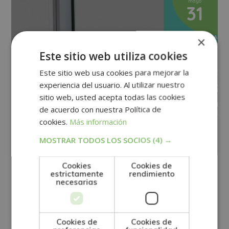
mayo
31
×
Este sitio web utiliza cookies
Este sitio web usa cookies para mejorar la
experiencia del usuario. Al utilizar nuestro
sitio web, usted acepta todas las cookies
de acuerdo con nuestra Política de
cookies.
Más información
MOSTRAR TODOS LOS SOCIOS
(4) →
Cookies
Cookies de
estrictamente
rendimiento
E-LEARNING
necesarias
Escuela Mare Nostrum recibe el
Sello Cum Laude 2021
Cookies de
Cookies de