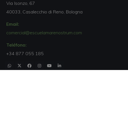
Via Isonzo, 67
40033, Casalecchio di Reno, Bologna
Email:
comercial@escuelamarenostrum.com
Teléfono:
+34 877 055 185
Acreditaciones