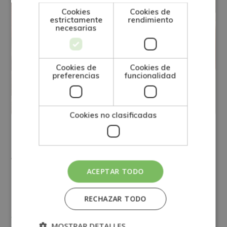
Cookies
Cookies de
estrictamente
rendimiento
necesarias
Cookies de
Cookies de
preferencias
funcionalidad
Cookies no clasificadas
OTROS
Atención sociosanitaria: qué es y
ACEPTAR TODO
cuáles son las funciones del
auxiliar sociosanitario
RECHAZAR TODO
Ver más
MOSTRAR DETALLES