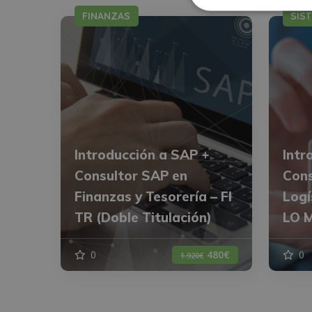
FINANZAS
SIS
Introducción a SAP +
Intr
Consultor SAP en
Cons
Finanzas y Tesorería – FI
Logí
TR (Doble Titulación)
LO M
0
480€
0
1.920€