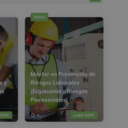
RRHH
Máster en Prevención de
s y
Riesgos Laborales
os
(Ergonomía y Riesgos
Psicosociales)
395€
0
620€
2.480€