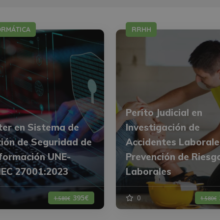
ORMÁTICA
RRHH
Perito Judicial en
er en Sistema de
Investigación de
ión de Seguridad de
Accidentes Laborale
nformación UNE-
Prevención de Riesg
IEC 27001:2023
Laborales
395€
0
1.580€
1.580€