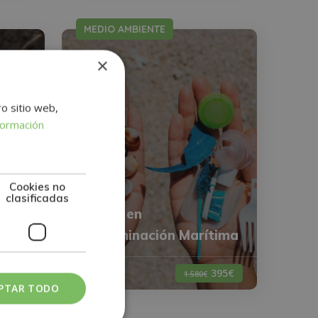
MEDIO AMBIENTE
×
ro sitio web,
formación
Cookies no
clasificadas
Máster en
uelo
Contaminación Marítima
620€
0
395€
1.580€
PTAR TODO