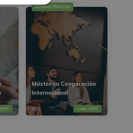
ADMINISTRACIÓN
y
Máster en Cooperación
a
Internacional
395€
0
395€
1.580€