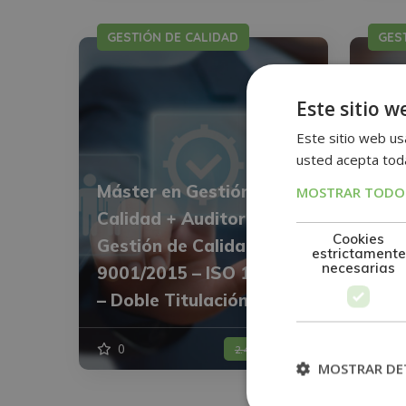
GESTIÓN DE CALIDAD
GES
Este sitio w
Este sitio web usa
usted acepta toda
Máster en Gestión de
MOSTRAR TODOS
Calidad + Auditor de
Cookies
Gestión de Calidad (ISO
estrictamente
necesarias
9001/2015 – ISO 19011)
Mást
– Doble Titulación –
Cali
0
620€
2
2.480€
MOSTRAR DE