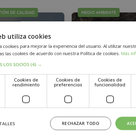
TIÓN DE CALIDAD
MEDIO AMBIENTE
eb utiliza cookies
 cookies para mejorar la experiencia del usuario. Al utilizar nuest
s las cookies de acuerdo con nuestra Política de cookies.
Más in
 LOS SOCIOS
(4) →
Cookies de
Cookies de
Cookies de
rendimiento
preferencias
funcionalidad
er en Gestión de
Perito Judicial en
dad (ISO 9001/2015)
Contaminación del S
395€
0
1.580€
2.480€
TALLES
RECHAZAR TODO
ACE