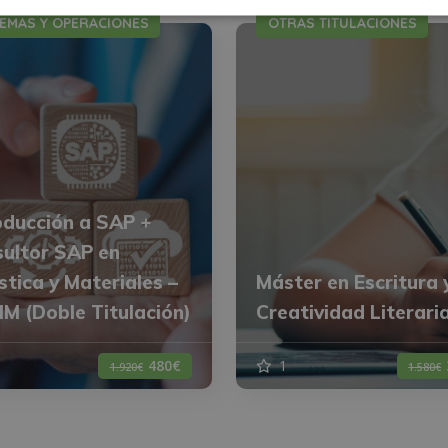
TEMAS Y OPERACIONES
OTRAS TITULACIONES
oducción a SAP +
ultor SAP en
stica y Materiales –
Máster en Escritura 
M (Doble Titulación)
Creatividad Literari
480€
1
1.920€
1.580€