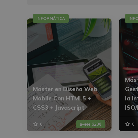
INFORMÁTICA
INF
Mást
Máster en Diseño Web
Gest
Mobile Con HTML5 +
la I
CSS3 + Javascript
ISO/
0
620€
0
2.480€