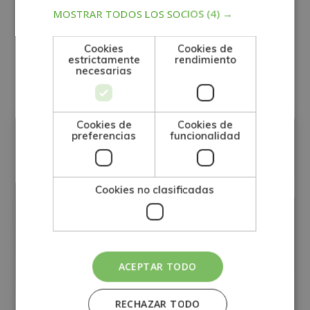
Para más información consulte nuestra Política de Privacidad.
MOSTRAR TODOS LOS SOCIOS
(4) →
Desea recibir información comercial (vía telefónica y/o email):
Cookies
Cookies de
estrictamente
rendimiento
Otras titulaciones
necesarias
MEDIO AMBIENTE
Cookies de
Cookies de
preferencias
funcionalidad
Cookies no clasificadas
ACEPTAR TODO
RECHAZAR TODO