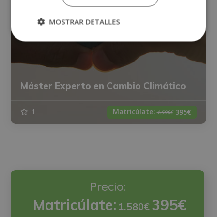
MOSTRAR DETALLES
Máster Experto en Cambio Climático
Matricúlate:
1
395€
1.580€
Precio:
Matricúlate:
395€
1.580€