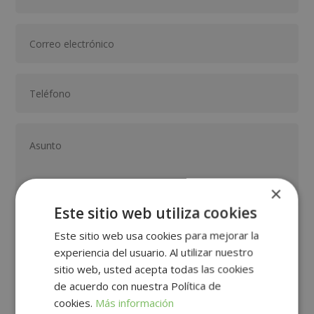
×
Este sitio web utiliza cookies
Este sitio web usa cookies para mejorar la
GRUPO TARRACO DE ESCUELAS DE FORMACIÓN DE POSTGRADO, S.L., CIF:
B01589969, Domicilio: C/ Amadeu Vives, 5, Bloque 1 - Bajo C, 43481, La
experiencia del usuario. Al utilizar nuestro
Pineda, Tarragona.
Finalidad del Tratamiento: Tratamos la información que nos facilita con el
sitio web, usted acepta todas las cookies
fin de enviarle correos electrónicos de tipo comercial relacionado con
los productos ofrecidos y otros tipo de productos que fueran de su
SÍ
NO
de acuerdo con nuestra Política de
interés.
Legitimación del tratamiento: Consentimiento del interesado.
cookies.
Más información
Derechos: Puede ejercitar sus derechos identificándose suficientemente,
dirigiéndose a la dirección direccion@grupotarraco.com.