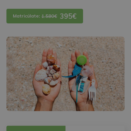
395€
Matricúlate:
1.580€