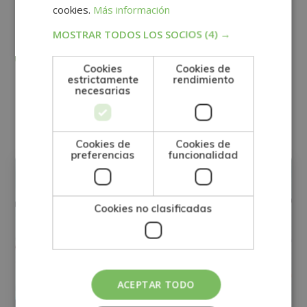
los productos ofrecidos y otros tipo de productos que fueran de su
SÍ
NO
cookies.
Más información
interés.
Legitimación del tratamiento: Consentimiento del interesado.
Derechos: Puede ejercitar sus derechos identificándose suficientemente,
MOSTRAR TODOS LOS SOCIOS
(4) →
dirigiéndose a la dirección direccion@grupotarraco.com.
Para más información consulte nuestra Política de Privacidad.
Desea recibir información comercial (vía telefónica y/o email):
Cookies
Cookies de
estrictamente
rendimiento
necesarias
Otras titulaciones
Cookies de
Cookies de
FINANZAS
preferencias
funcionalidad
Cookies no clasificadas
ACEPTAR TODO