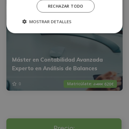
RECHAZAR TODO
MOSTRAR DETALLES
Máster en Contabilidad Avanzada
Experto en Análisis de Balances
Matricúlate:
0
620€
2.480€
Precio: