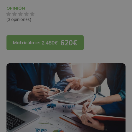
OPINIÓN
(0 opiniones)
620€
Matricúlate:
2.480€