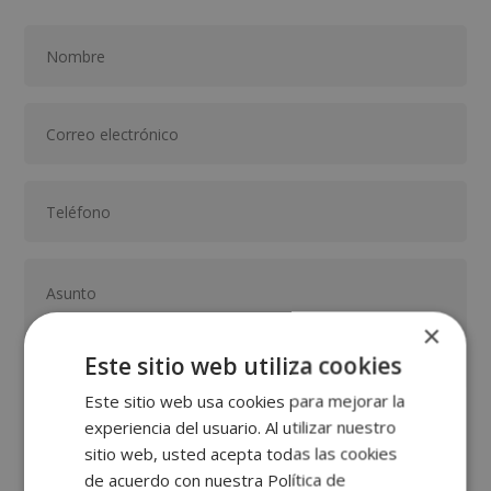
×
Este sitio web utiliza cookies
Este sitio web usa cookies para mejorar la
experiencia del usuario. Al utilizar nuestro
GRUPO TARRACO DE ESCUELAS DE FORMACIÓN DE POSTGRADO, S.L., CIF:
B01589969, Domicilio: C/ Amadeu Vives, 5, Bloque 1 - Bajo C, 43481, La
sitio web, usted acepta todas las cookies
Pineda, Tarragona.
Finalidad del Tratamiento: Tratamos la información que nos facilita con el
de acuerdo con nuestra Política de
fin de enviarle correos electrónicos de tipo comercial relacionado con