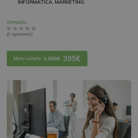
,
INFORMÁTICA
MARKETING
OPINIÓN
(0 opiniones)
395€
Matricúlate:
1.580€