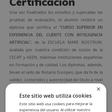
Certificación
Una vez finalizados los estudios y superadas las
pruebas de evaluación, el alumno recibirá un
diploma que certifica el “
CURSO SUPERIOR EN
EXPERIENCIA DEL CLIENTE CON INTELIGENCIA
ARTIFICIAL
”, de la ESCUELA MARE NOSTRUM,
avalada por nuestra condición de socios de la
CECAP y AEEN, máximas instituciones españolas
en formación y de calidad. Los diplomas, además,
llevan el sello de Notario Europeo, que da fe de la
validez, contenidos y autenticidad del título a nivel
nacional e internacional.
×
Este sitio web utiliza cookies
Este sitio web usa cookies para mejorar la
experiencia del usuario. Al utilizar nuestro