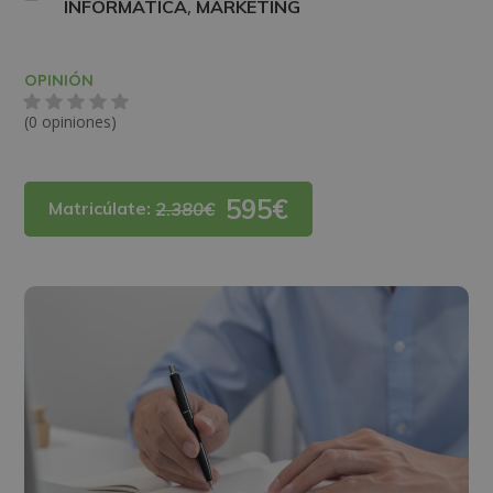
,
INFORMÁTICA
MARKETING
OPINIÓN
(0 opiniones)
595€
Matricúlate:
2.380€