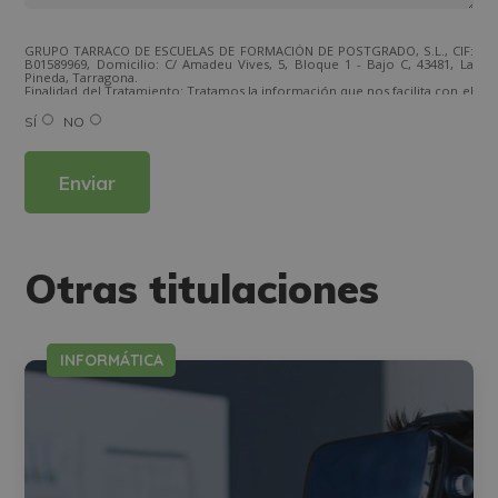
GRUPO TARRACO DE ESCUELAS DE FORMACIÓN DE POSTGRADO, S.L., CIF:
B01589969, Domicilio: C/ Amadeu Vives, 5, Bloque 1 - Bajo C, 43481, La
Pineda, Tarragona.
Finalidad del Tratamiento: Tratamos la información que nos facilita con el
fin de enviarle correos electrónicos de tipo comercial relacionado con
los productos ofrecidos y otros tipo de productos que fueran de su
SÍ
NO
interés.
Legitimación del tratamiento: Consentimiento del interesado.
Derechos: Puede ejercitar sus derechos identificándose suficientemente,
dirigiéndose a la dirección direccion@grupotarraco.com.
Para más información consulte nuestra Política de Privacidad.
Desea recibir información comercial (vía telefónica y/o email):
Alternative:
Otras titulaciones
INFORMÁTICA