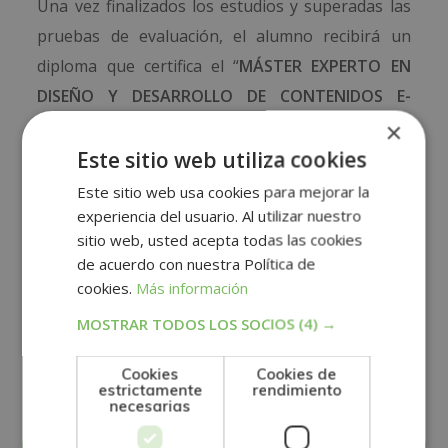
Una vez finalizados los estudios y superadas las
pruebas de evaluación, el alumno recibirá un
diploma que certifica el “
MÁSTER EXPERTO EN
DISEÑO Y DESARROLLO DE CONTENIDOS E-
LEARNING
”, de la ESCUELA MARE NOSTRUM,
×
avalada por nuestra condición de socios de la
Este sitio web utiliza cookies
CECAP y AEEN, máximas instituciones españolas
Este sitio web usa cookies para mejorar la
en formación y de calidad.
experiencia del usuario. Al utilizar nuestro
sitio web, usted acepta todas las cookies
Los diplomas, además, llevan el sello de Notario
de acuerdo con nuestra Política de
cookies.
Más información
Europeo, que da fe de la validez, contenidos y
autenticidad del título a nivel nacional e
MOSTRAR TODOS LOS SOCIOS
(4) →
internacional.
Cookies
Cookies de
estrictamente
rendimiento
necesarias