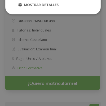
Carga Horaria:
1600 Horas
MOSTRAR DETALLES
Modalidad:
A DISTANCIA / ONLINE
Duración:
Hasta un año
Tutorías:
Individuales
Idioma:
Castellano
Evaluación:
Examen final
Pago:
Único / A plazos
Ficha Formativa
¡Quiero matricularme!