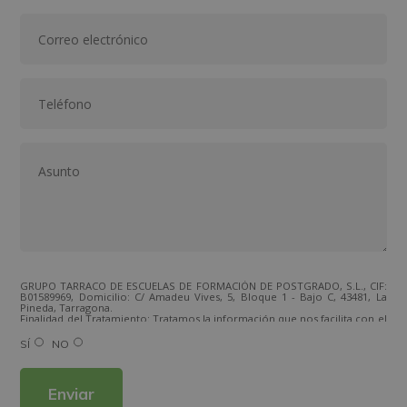
GRUPO TARRACO DE ESCUELAS DE FORMACIÓN DE POSTGRADO, S.L., CIF:
B01589969, Domicilio: C/ Amadeu Vives, 5, Bloque 1 - Bajo C, 43481, La
Pineda, Tarragona.
Finalidad del Tratamiento: Tratamos la información que nos facilita con el
fin de enviarle correos electrónicos de tipo comercial relacionado con
los productos ofrecidos y otros tipo de productos que fueran de su
SÍ
NO
interés.
Legitimación del tratamiento: Consentimiento del interesado.
Derechos: Puede ejercitar sus derechos identificándose suficientemente,
dirigiéndose a la dirección direccion@grupotarraco.com.
Para más información consulte nuestra Política de Privacidad.
Desea recibir información comercial (vía telefónica y/o email):