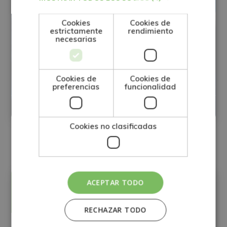
Cookies
Cookies de
estrictamente
rendimiento
necesarias
FP Técnico Superior en Desarrollo de
Aplicaciones Web (Preparación
Cookies de
Cookies de
Pruebas Libres)
preferencias
funcionalidad
0
Matricúlate:
1.195€
Cookies no clasificadas
ACEPTAR TODO
Matricúlate:
1.195€
Precio:
RECHAZAR TODO