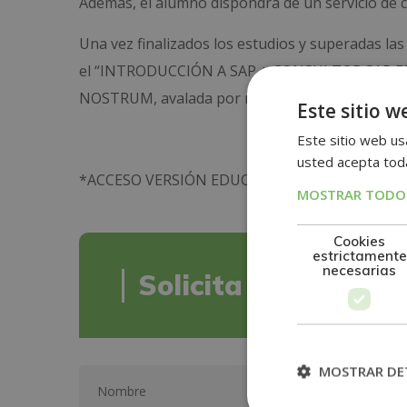
Además, el alumno dispondrá de un servicio de cl
Una vez finalizados los estudios y superadas las
el “INTRODUCCIÓN A SAP + CONSULTOR SAP EN
NOSTRUM, avalada por nuestra condición de soci
Este sitio w
Este sitio web usa
usted acepta toda
*ACCESO VERSIÓN EDUCATIVA SAP IDES
MOSTRAR TODOS
Cookies
estrictamente
necesarias
Solicita informació
MOSTRAR DE