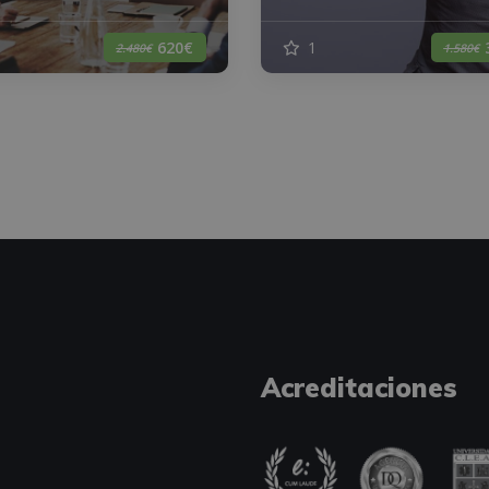
1
620€
2.480€
1.580€
Acreditaciones