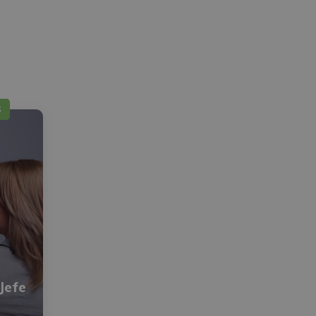
S
Jefe