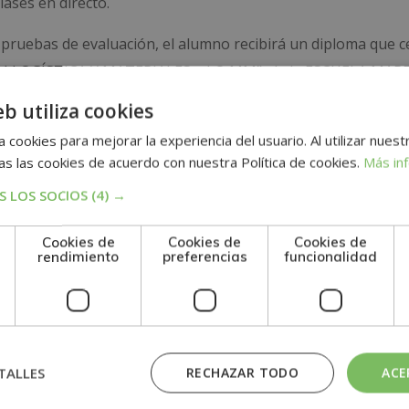
ases en directo.
 pruebas de evaluación, el alumno recibirá un diploma que ce
 LOGÍSTICA Y MATERIALES – LO MM”, de la ESCUELA MAR
os de la AEEN, asociación española de escuelas de negocio
eb utiliza cookies
 cookies para mejorar la experiencia del usuario. Al utilizar nuest
s las cookies de acuerdo con nuestra Política de cookies.
Más in
 LOS SOCIOS
(4) →
Cookies de
Cookies de
Cookies de
rendimiento
preferencias
funcionalidad
n
TALLES
RECHAZAR TODO
ACE