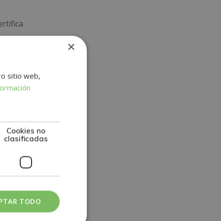
rtifica
E
×
s.
ro sitio web,
formación
Cookies no
clasificadas
PTAR TODO