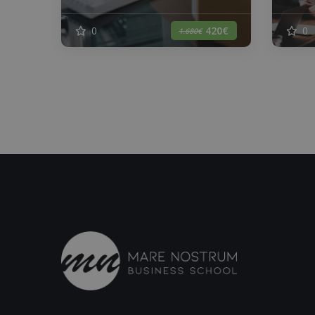
0
0
420€
1.680€