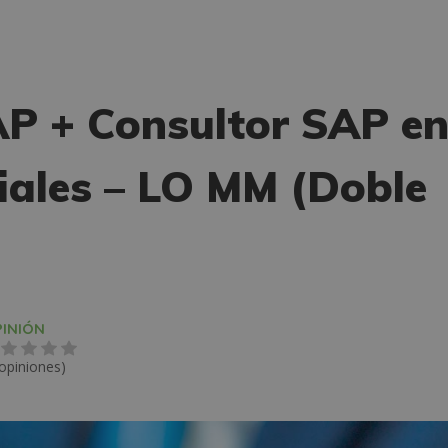
AP + Consultor SAP e
riales – LO MM (Doble
INIÓN
 opiniones)