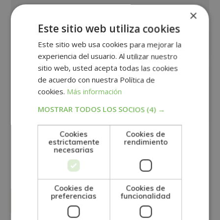
×
Este sitio web utiliza cookies
Este sitio web usa cookies para mejorar la
experiencia del usuario. Al utilizar nuestro
sitio web, usted acepta todas las cookies
de acuerdo con nuestra Política de
cookies.
Más información
MOSTRAR TODOS LOS SOCIOS
(4) →
Cookies
Cookies de
estrictamente
rendimiento
GRUPO TARRACO DE ESCUELAS DE FORMACIÓN DE POSTGRADO, S.L., CIF:
necesarias
B01589969, Domicilio: C/ Amadeu Vives, 5, Bloque 1 - Bajo C, 43481, La
Pineda, Tarragona.
Finalidad del Tratamiento: Tratamos la información que nos facilita con el
fin de enviarle correos electrónicos de tipo comercial relacionado con
los productos ofrecidos y otros tipo de productos que fueran de su
SÍ
NO
interés.
Legitimación del tratamiento: Consentimiento del interesado.
Cookies de
Cookies de
Derechos: Puede ejercitar sus derechos identificándose suficientemente,
preferencias
funcionalidad
dirigiéndose a la dirección direccion@grupotarraco.com.
Para más información consulte nuestra Política de Privacidad.
Desea recibir información comercial (vía telefónica y/o email):