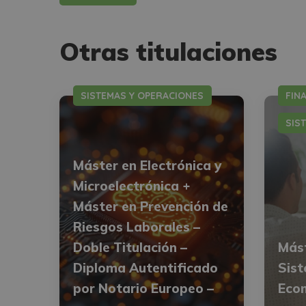
Otras titulaciones
SISTEMAS Y OPERACIONES
FIN
SIS
Máster en Electrónica y
Microelectrónica +
Máster en Prevención de
Riesgos Laborales –
Doble Titulación –
Mást
Diploma Autentificado
Sist
por Notario Europeo –
Eco