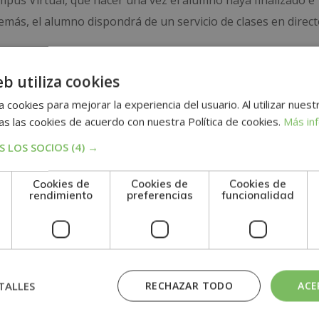
ampus Virtual, qué hacer una vez el alumno haya finalizado e
ás, el alumno dispondrá de un servicio de clases en direct
TENIDA
eb utiliza cookies
 pruebas de evaluación, el alumno recibirá un diploma que ce
 cookies para mejorar la experiencia del usuario. Al utilizar nuest
ARTAMENTO DE COBROS”, de la ESCUELA MARE NOSTRUM, 
s las cookies de acuerdo con nuestra Política de cookies.
Más in
ciación española de escuelas de negocios.
 LOS SOCIOS
(4) →
Cookies de
Cookies de
Cookies de
rendimiento
preferencias
funcionalidad
n
TALLES
RECHAZAR TODO
ACE