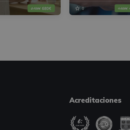
0
680€
2.720€
1.920€
Acreditaciones