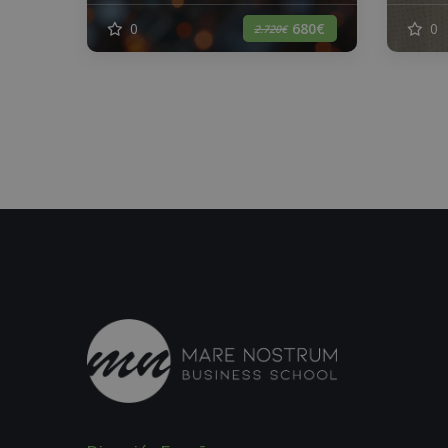
0
0
680€
2.720€