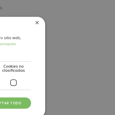
o.
×
rtifica
ro sitio web,
avalada
formación
Cookies no
clasificadas
PTAR TODO