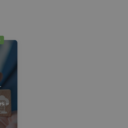
S
+
es –