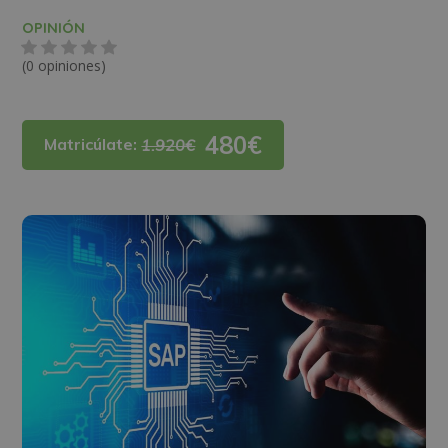
OPINIÓN
(0 opiniones)
480€
Matricúlate:
1.920€