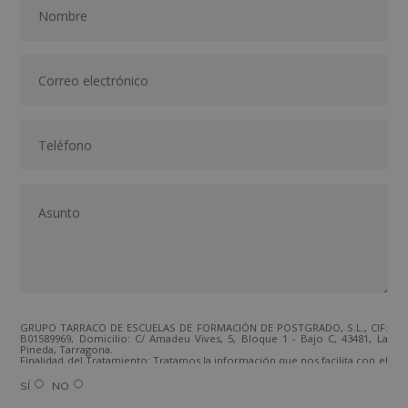
GRUPO TARRACO DE ESCUELAS DE FORMACIÓN DE POSTGRADO, S.L., CIF:
B01589969, Domicilio: C/ Amadeu Vives, 5, Bloque 1 - Bajo C, 43481, La
Pineda, Tarragona.
Finalidad del Tratamiento: Tratamos la información que nos facilita con el
fin de enviarle correos electrónicos de tipo comercial relacionado con
los productos ofrecidos y otros tipo de productos que fueran de su
SÍ
NO
interés.
Legitimación del tratamiento: Consentimiento del interesado.