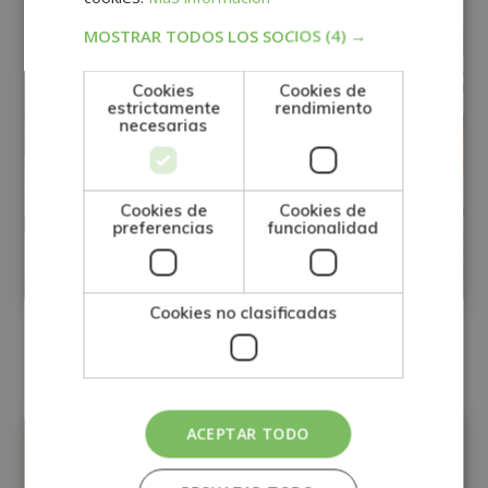
MOSTRAR TODOS LOS SOCIOS
(4) →
Cookies
Cookies de
estrictamente
rendimiento
necesarias
Máster Experto en Teletrabajo,
Cookies de
Cookies de
Gestión de Tareas y Planificación
preferencias
funcionalidad
Matricúlate:
0
395€
1.580€
Cookies no clasificadas
ACEPTAR TODO
Precio: