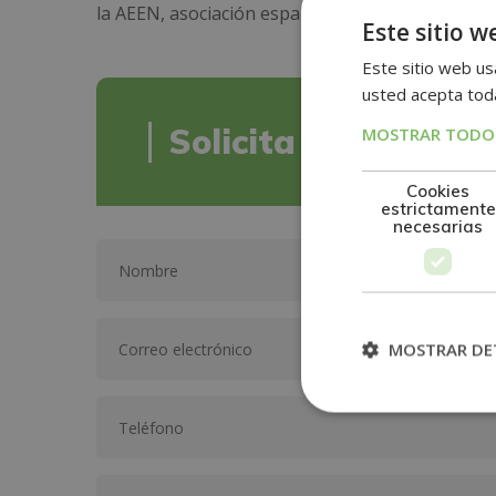
la AEEN, asociación española de escuelas de neg
Este sitio w
Este sitio web usa
usted acepta toda
Solicita informació
MOSTRAR TODOS
Cookies
estrictamente
necesarias
MOSTRAR DE