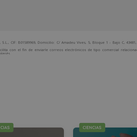
 CIF: B01589969, Domicilio: C/ Amadeu Vives, 5, Bloque 1 - Bajo C, 43481, 
cilita con el fin de enviarle correos electrónicos de tipo comercial relacion
nterés.
temente, dirigiéndose a la dirección direccion@grupotarraco.com.
NCIAS
CIENCIAS