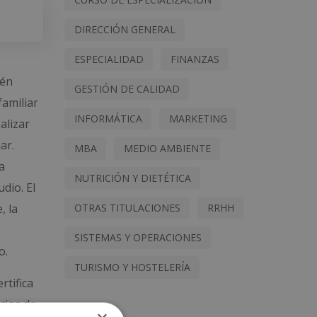
DIRECCIÓN GENERAL
ESPECIALIDAD
FINANZAS
tén
GESTIÓN DE CALIDAD
familiar
INFORMÁTICA
MARKETING
alizar
ar.
MBA
MEDIO AMBIENTE
a
NUTRICIÓN Y DIETÉTICA
dio. El
OTRAS TITULACIONES
RRHH
, la
SISTEMAS Y OPERACIONES
o.
TURISMO Y HOSTELERÍA
rtifica
cios de