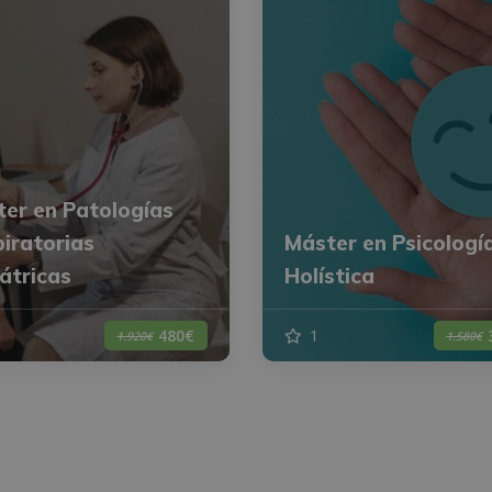
er en Patologías
iratorias
Máster en Psicologí
átricas
Holística
1
480€
1.920€
1.580€