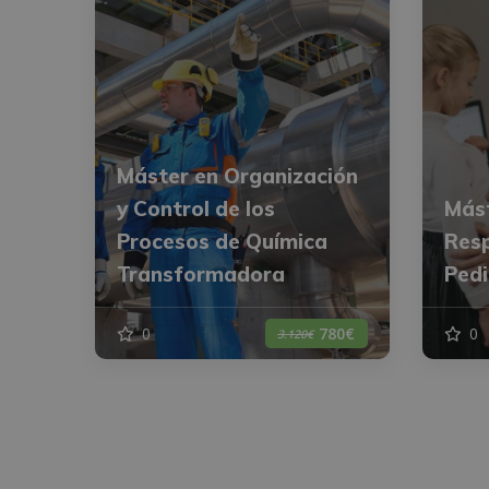
Máster en Organización
y Control de los
Mást
Procesos de Química
Resp
Transformadora
Pedi
0
0
780€
3.120€