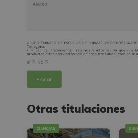
GRUPO TARRACO DE ESCUELAS DE FORMACIÓN DE POSTGRADO, S.L.,
Tarragona.
Finalidad del Tratamiento: Tratamos la información que nos fa
productos ofrecidos y otros tipo de productos que fueran de su i
Legitimación del tratamiento: Consentimiento del interesado.
Derechos: Puede ejercitar sus derechos identificándose suficien
SÍ
NO
Para más información consulte nuestra Política de Privacidad.
Desea recibir información comercial (vía telefónica y/o email):
Otras titulaciones
CIENCIAS
CIE