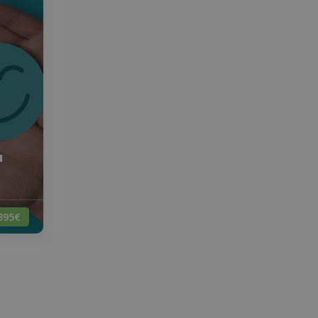
a
395€