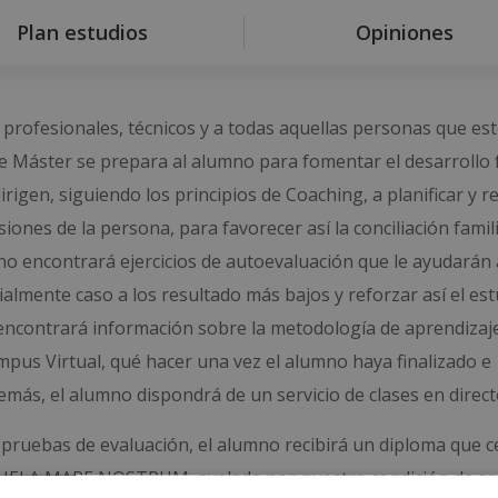
Plan estudios
Opiniones
 profesionales, técnicos y a todas aquellas personas que es
e Máster se prepara al alumno para fomentar el desarrollo 
rigen, siguiendo los principios de Coaching, a planificar y re
ones de la persona, para favorecer así la conciliación famili
mno encontrará ejercicios de autoevaluación que le ayudarán 
ialmente caso a los resultado más bajos y reforzar así el estu
 encontrará información sobre la metodología de aprendizaje
ampus Virtual, qué hacer una vez el alumno haya finalizado e
ás, el alumno dispondrá de un servicio de clases en direct
 pruebas de evaluación, el alumno recibirá un diploma que ce
UELA MARE NOSTRUM, avalada por nuestra condición de so