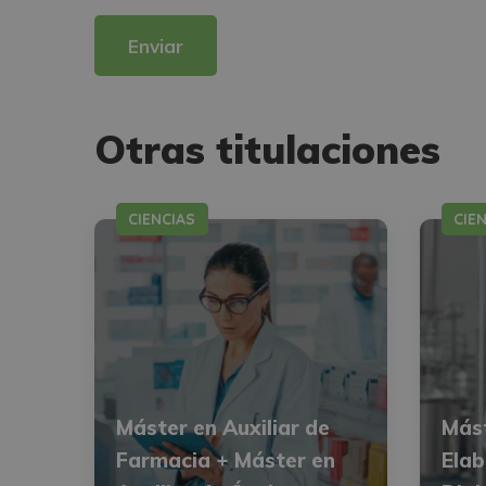
Desea recibir información comercial (vía telefónica y/o email):
Otras titulaciones
CIENCIAS
CIE
Máster en Auxiliar de
Mást
Farmacia + Máster en
Elab