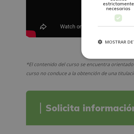
estrictamente
necesarias
MOSTRAR DE
*El contenido del curso se encuentra orientado
curso no conduce a la obtención de una titulació
Solicita informació