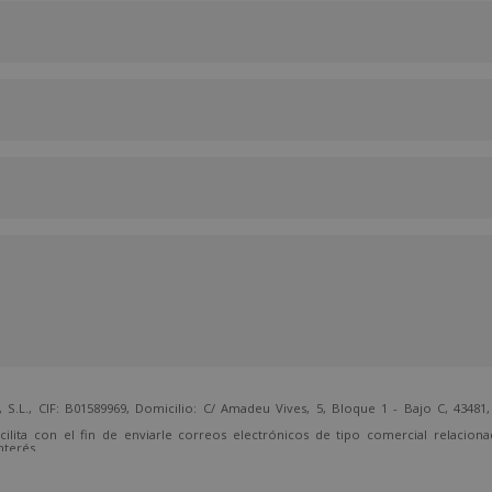
 CIF: B01589969, Domicilio: C/ Amadeu Vives, 5, Bloque 1 - Bajo C, 43481, 
cilita con el fin de enviarle correos electrónicos de tipo comercial relacion
nterés.
temente, dirigiéndose a la dirección direccion@grupotarraco.com.