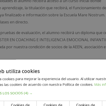
idades el alumno recibirá acceso a un curso inicial donde
prendizaje, la titulación que recibirá, el funcionamiento de
ya finalizado e información sobre la Escuela Mare Nostrum.
ases en directo.
 pruebas de evaluación, el alumno recibirá un diploma que ce
STER EN COACHING E INTELIGENCIA EMOCIONAL INFANTI
 por nuestra condición de socios de la AEEN, asociación 
eb utiliza cookies
 cookies para mejorar la experiencia del usuario. Al utilizar nuest
s las cookies de acuerdo con nuestra Política de cookies.
Más in
 LOS SOCIOS
(4) →
Cookies de
Cookies de
Cookies de