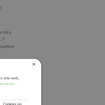
l
rtifica
L Y
española
×
ro sitio web,
formación
Cookies no