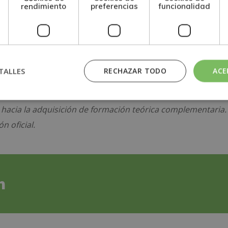
rendimiento
preferencias
funcionalidad
TALLES
RECHAZAR TODO
ACE
 hacia la adquisición de formación teórica complementaria.
n oficial.
n