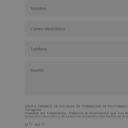
GRUPO TARRACO DE ESCUELAS DE FORMACIÓN DE POSTGRADO, S.L.,
Tarragona.
Finalidad del Tratamiento: Tratamos la información que nos fa
productos ofrecidos y otros tipo de productos que fueran de su i
Legitimación del tratamiento: Consentimiento del interesado.
Derechos: Puede ejercitar sus derechos identificándose suficien
SÍ
NO
Para más información consulte nuestra Política de Privacidad.