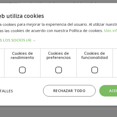
 pruebas de evaluación, el alumno recibirá un diploma que ce
RTO EN ANÁLISIS DE BALANCES”, de la ESCUELA MARE N
eb utiliza cookies
EEN, asociación española de escuelas de negocios.
 cookies para mejorar la experiencia del usuario. Al utilizar nuest
s las cookies de acuerdo con nuestra Política de cookies.
Más in
 LOS SOCIOS
(4) →
n
Cookies de
Cookies de
Cookies de
rendimiento
preferencias
funcionalidad
TALLES
RECHAZAR TODO
ACE