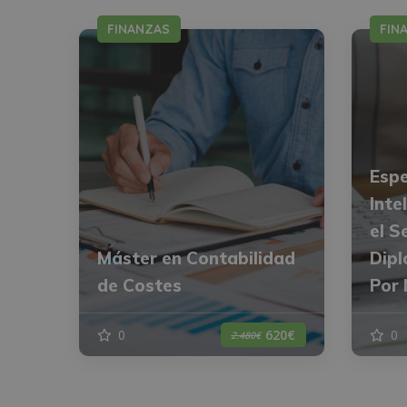
FINANZAS
FIN
Espe
Inte
el S
Máster en Contabilidad
Dipl
de Costes
Por 
0
0
620€
2.480€