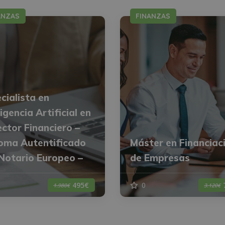
ANZAS
FINANZAS
cialista en
ligencia Artificial en
ector Financiero –
oma Autentificado
Máster en Financiac
Notario Europeo –
de Empresas
0
495€
1.980€
3.120€