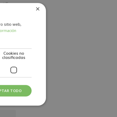
rtifica
×
OSTRUM,
ro sitio web,
formación
Cookies no
clasificadas
PTAR TODO