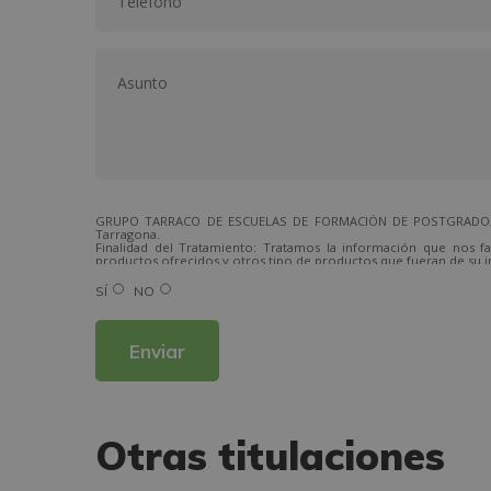
GRUPO TARRACO DE ESCUELAS DE FORMACIÓN DE POSTGRADO, S.L.,
Tarragona.
Finalidad del Tratamiento: Tratamos la información que nos fa
productos ofrecidos y otros tipo de productos que fueran de su i
Legitimación del tratamiento: Consentimiento del interesado.
Derechos: Puede ejercitar sus derechos identificándose suficien
SÍ
NO
Para más información consulte nuestra Política de Privacidad.
Desea recibir información comercial (vía telefónica y/o email):
Otras titulaciones