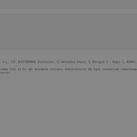
 CIF: B01589969, Domicilio: C/ Amadeu Vives, 5, Bloque 1 - Bajo C, 43481, 
cilita con el fin de enviarle correos electrónicos de tipo comercial relacion
nterés.
temente, dirigiéndose a la dirección direccion@grupotarraco.com.