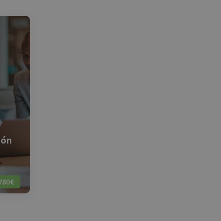
ión
780€