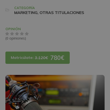
CATEGORÍA
,
MARKETING
OTRAS TITULACIONES
OPINIÓN
(0 opiniones)
780€
Matricúlate:
3.120€