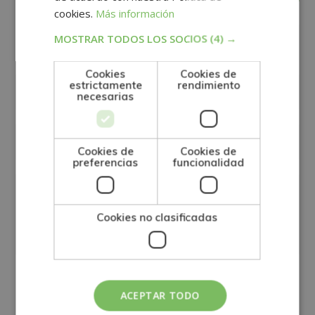
cookies.
Más información
MOSTRAR TODOS LOS SOCIOS
(4) →
Cookies
Cookies de
estrictamente
rendimiento
necesarias
Cookies de
Cookies de
preferencias
funcionalidad
Cookies no clasificadas
GRUPO TARRACO DE ESCUELAS DE FORMACIÓN DE POSTGRADO, S.L., CIF:
B01589969, Domicilio: C/ Amadeu Vives, 5, Bloque 1 - Bajo C, 43481, La
ACEPTAR TODO
Pineda, Tarragona.
Finalidad del Tratamiento: Tratamos la información que nos facilita con el