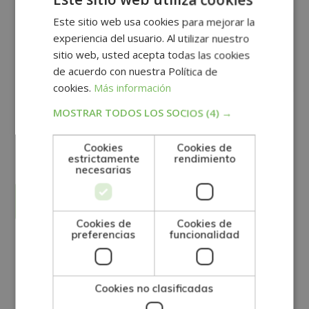
Este sitio web usa cookies para mejorar la
experiencia del usuario. Al utilizar nuestro
sitio web, usted acepta todas las cookies
de acuerdo con nuestra Política de
cookies.
Más información
MOSTRAR TODOS LOS SOCIOS
(4) →
GRUPO TARRACO DE ESCUELAS DE FORMACIÓN DE POSTGRADO, S.L., CIF:
B01589969, Domicilio: C/ Amadeu Vives, 5, Bloque 1 - Bajo C, 43481, La
Pineda, Tarragona.
Finalidad del Tratamiento: Tratamos la información que nos facilita con el
Cookies
Cookies de
fin de enviarle correos electrónicos de tipo comercial relacionado con
estrictamente
rendimiento
los productos ofrecidos y otros tipo de productos que fueran de su
SÍ
NO
necesarias
interés.
Legitimación del tratamiento: Consentimiento del interesado.
Derechos: Puede ejercitar sus derechos identificándose suficientemente,
dirigiéndose a la dirección direccion@grupotarraco.com.
Para más información consulte nuestra Política de Privacidad.
Desea recibir información comercial (vía telefónica y/o email):
Cookies de
Cookies de
preferencias
funcionalidad
Otras titulaciones
Cookies no clasificadas