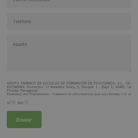
GRUPO TARRACO DE ESCUELAS DE FORMACIÓN DE POSTGRADO, S.L., CIF:
B01589969, Domicilio: C/ Amadeu Vives, 5, Bloque 1 - Bajo C, 43481, La
Pineda, Tarragona.
Finalidad del Tratamiento: Tratamos la información que nos facilita con el
fin de enviarle correos electrónicos de tipo comercial relacionado con
los productos ofrecidos y otros tipo de productos que fueran de su
SÍ
NO
interés.
Legitimación del tratamiento: Consentimiento del interesado.
Derechos: Puede ejercitar sus derechos identificándose suficientemente,
dirigiéndose a la dirección direccion@grupotarraco.com.
Para más información consulte nuestra Política de Privacidad.
Desea recibir información comercial (vía telefónica y/o email):