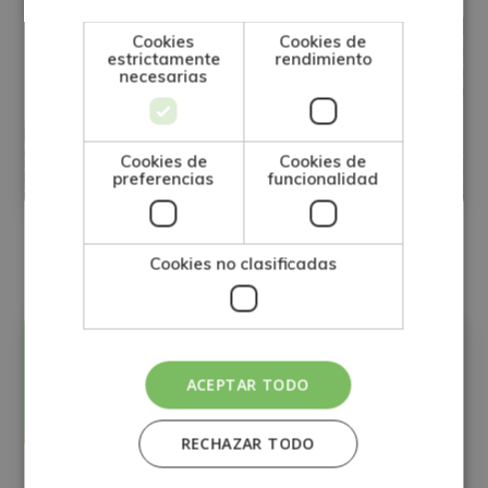
Cookies
Cookies de
Máster en Contaminación Atmosférica
estrictamente
rendimiento
necesarias
+ Máster en Contaminación Acústica
(Doble Titulación)
Cookies de
Cookies de
preferencias
funcionalidad
Matricúlate:
1
395€
1.580€
Cookies no clasificadas
Precio:
Matricúlate:
395€
ACEPTAR TODO
1.580€
RECHAZAR TODO
Carga Horaria:
600 Horas