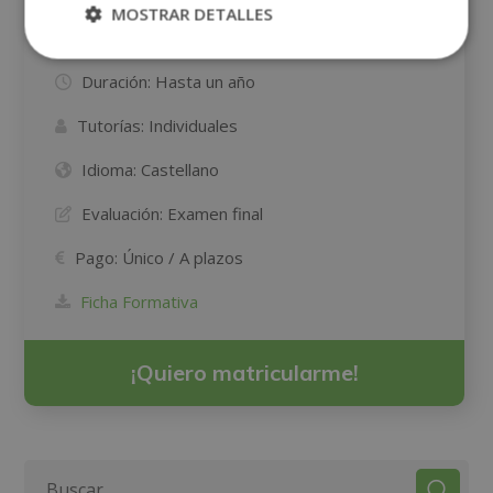
MOSTRAR DETALLES
Modalidad:
A DISTANCIA, ON-LINE
Duración:
Hasta un año
Tutorías:
Individuales
Idioma:
Castellano
Evaluación:
Examen final
Pago:
Único / A plazos
Ficha Formativa
¡Quiero matricularme!