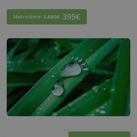
395€
Matricúlate:
1.580€