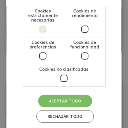
Cookies
Cookies de
Certificación Experto Superior en
estrictamente
rendimiento
necesarias
Cocina, Cocinero Profesional y Jefe de
Cocina (Triple Titulación)
Cookies de
Cookies de
preferencias
funcionalidad
Matricúlate:
0
395€
1.580€
Cookies no clasificadas
Precio:
Matricúlate:
395€
ACEPTAR TODO
1.580€
RECHAZAR TODO
Carga Horaria:
600 Horas