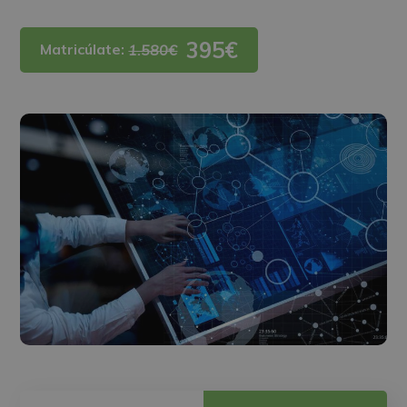
395€
Matricúlate:
1.580€