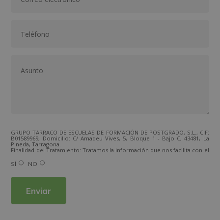
GRUPO TARRACO DE ESCUELAS DE FORMACIÓN DE POSTGRADO, S.L., CIF:
B01589969, Domicilio: C/ Amadeu Vives, 5, Bloque 1 - Bajo C, 43481, La
Pineda, Tarragona.
Finalidad del Tratamiento: Tratamos la información que nos facilita con el
fin de enviarle correos electrónicos de tipo comercial relacionado con
los productos ofrecidos y otros tipo de productos que fueran de su
SÍ
NO
interés.
Legitimación del tratamiento: Consentimiento del interesado.
Derechos: Puede ejercitar sus derechos identificándose suficientemente,
dirigiéndose a la dirección direccion@grupotarraco.com.
Para más información consulte nuestra Política de Privacidad.
Desea recibir información comercial (vía telefónica y/o email):
Alternative: