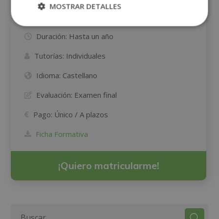
MOSTRAR DETALLES
Modalidad:
ON-LINE
Duración:
Hasta un año
Tutorías:
Individuales
Idioma:
Castellano
Evaluación:
Examen final
Pago:
Único / A plazos
Ficha Formativa
¡Quiero matricularme!