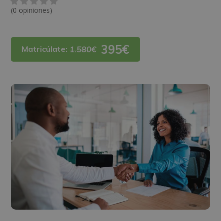
(0 opiniones)
395€
Matricúlate:
1.580€