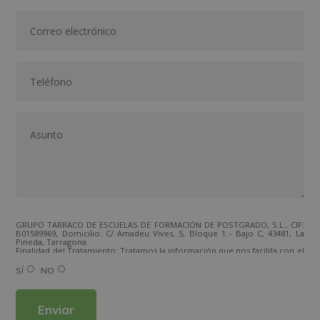
GRUPO TARRACO DE ESCUELAS DE FORMACIÓN DE POSTGRADO, S.L., CIF:
B01589969, Domicilio: C/ Amadeu Vives, 5, Bloque 1 - Bajo C, 43481, La
Pineda, Tarragona.
Finalidad del Tratamiento: Tratamos la información que nos facilita con el
fin de enviarle correos electrónicos de tipo comercial relacionado con
los productos ofrecidos y otros tipo de productos que fueran de su
SÍ
NO
interés.
Legitimación del tratamiento: Consentimiento del interesado.
Derechos: Puede ejercitar sus derechos identificándose suficientemente,
dirigiéndose a la dirección direccion@grupotarraco.com.
Para más información consulte nuestra Política de Privacidad.
Desea recibir información comercial (vía telefónica y/o email):