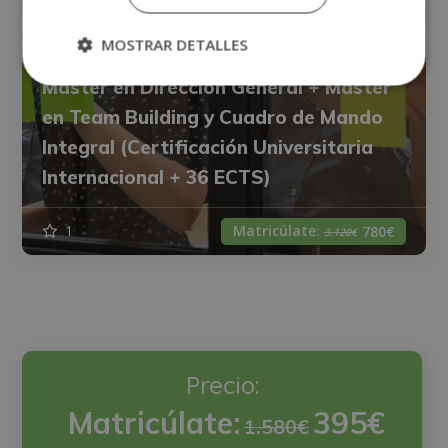
MOSTRAR DETALLES
Máster en Dirección General + Máster
en Team Building y Cuadro de Mando
Integral (Certificación Universitaria
Internacional + 36 ECTS)
Matricúlate:
1
780€
3.120€
Precio:
Matricúlate:
395€
1.580€