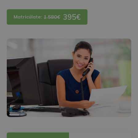
395€
Matricúlate:
1.580€