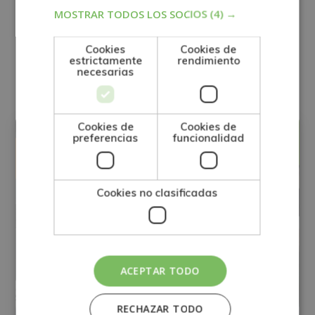
Para más información consulte nuestra Política de Privacidad.
MOSTRAR TODOS LOS SOCIOS
(4) →
Desea recibir información comercial (vía telefónica y/o email):
Cookies
Cookies de
estrictamente
rendimiento
Otras titulaciones
necesarias
DIRECCIÓN GENERAL
Cookies de
Cookies de
preferencias
funcionalidad
Cookies no clasificadas
ACEPTAR TODO
RECHAZAR TODO