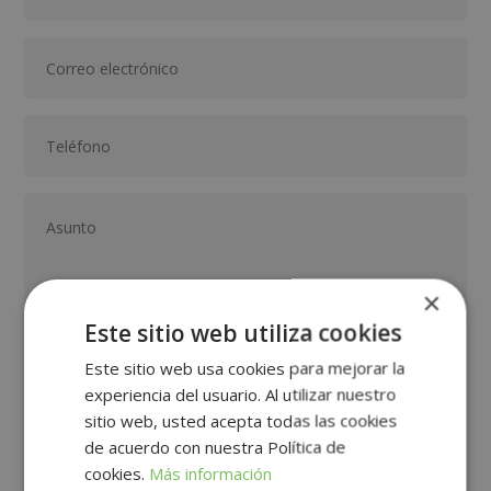
×
Este sitio web utiliza cookies
Este sitio web usa cookies para mejorar la
GRUPO TARRACO DE ESCUELAS DE FORMACIÓN DE POSTGRADO, S.L., CIF:
B01589969, Domicilio: C/ Amadeu Vives, 5, Bloque 1 - Bajo C, 43481, La
experiencia del usuario. Al utilizar nuestro
Pineda, Tarragona.
Finalidad del Tratamiento: Tratamos la información que nos facilita con el
sitio web, usted acepta todas las cookies
fin de enviarle correos electrónicos de tipo comercial relacionado con
los productos ofrecidos y otros tipo de productos que fueran de su
SÍ
NO
de acuerdo con nuestra Política de
interés.
Legitimación del tratamiento: Consentimiento del interesado.
cookies.
Más información
Derechos: Puede ejercitar sus derechos identificándose suficientemente,
dirigiéndose a la dirección direccion@grupotarraco.com.