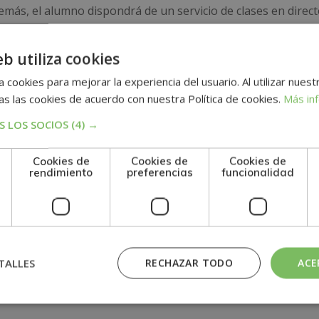
ás, el alumno dispondrá de un servicio de clases en direct
 pruebas de evaluación, el alumno recibirá un diploma que ce
eb utiliza cookies
ESARROLLO DE NEGOCIO”, de la ESCUELA MARE NOSTRUM
 cookies para mejorar la experiencia del usuario. Al utilizar nuest
EEN, asociación española de escuelas de negocios.
s las cookies de acuerdo con nuestra Política de cookies.
Más in
 LOS SOCIOS
(4) →
Cookies de
Cookies de
Cookies de
n
rendimiento
preferencias
funcionalidad
TALLES
RECHAZAR TODO
ACE