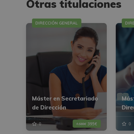
Otras titulaciones
DIRECCIÓN GENERAL
DIR
Máster en Secretariado
Mást
de Dirección
Dire
0
0
395€
1.580€