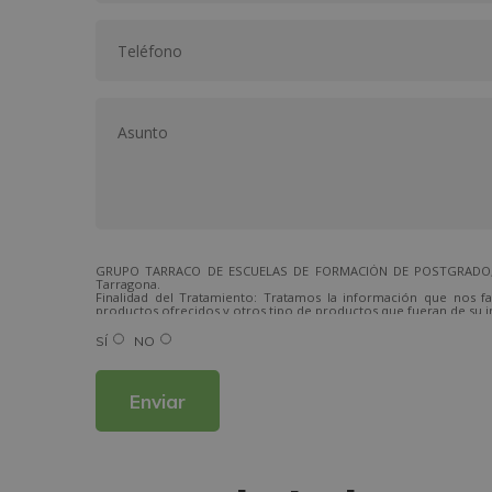
GRUPO TARRACO DE ESCUELAS DE FORMACIÓN DE POSTGRADO, S.L.,
Tarragona.
Finalidad del Tratamiento: Tratamos la información que nos fa
productos ofrecidos y otros tipo de productos que fueran de su i
Legitimación del tratamiento: Consentimiento del interesado.
Derechos: Puede ejercitar sus derechos identificándose suficien
SÍ
NO
Para más información consulte nuestra Política de Privacidad.
Desea recibir información comercial (vía telefónica y/o email):