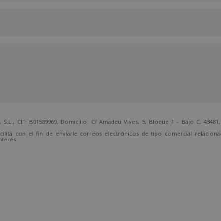
 CIF: B01589969, Domicilio: C/ Amadeu Vives, 5, Bloque 1 - Bajo C, 43481, 
cilita con el fin de enviarle correos electrónicos de tipo comercial relacion
nterés.
temente, dirigiéndose a la dirección direccion@grupotarraco.com.