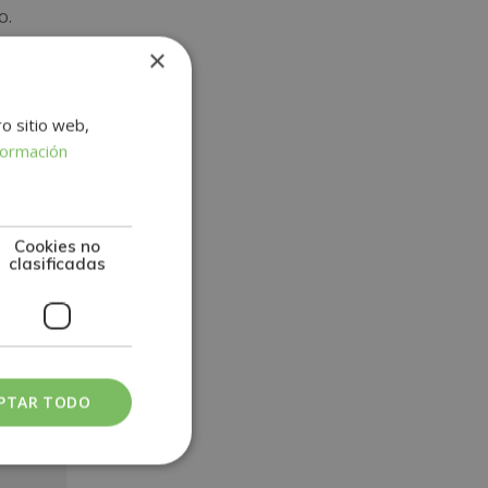
o.
×
rtifica
,
ro sitio web,
formación
Cookies no
clasificadas
PTAR TODO