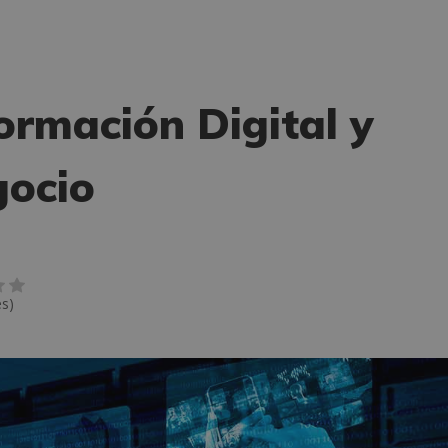
ormación Digital y
gocio
es)