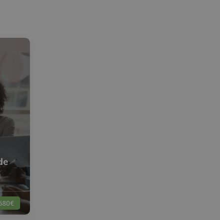
de
680€