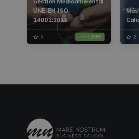
Gestión Medioambiental
UNE-EN-ISO-
Mást
14001:2015
Cali
0
2
395€
1.580€