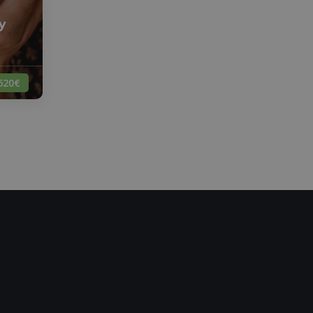
y
620€