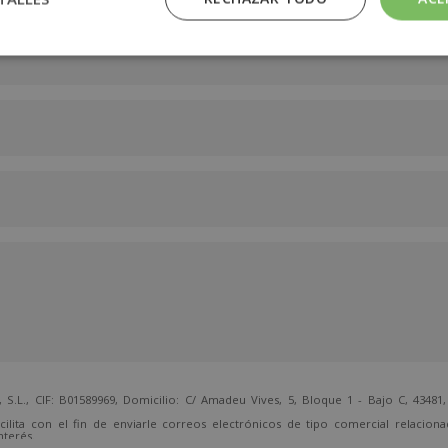
 CIF: B01589969, Domicilio: C/ Amadeu Vives, 5, Bloque 1 - Bajo C, 43481, 
cilita con el fin de enviarle correos electrónicos de tipo comercial relacion
nterés.