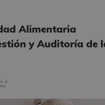
dad Alimentaria
stión y Auditoría de l
N
nes)