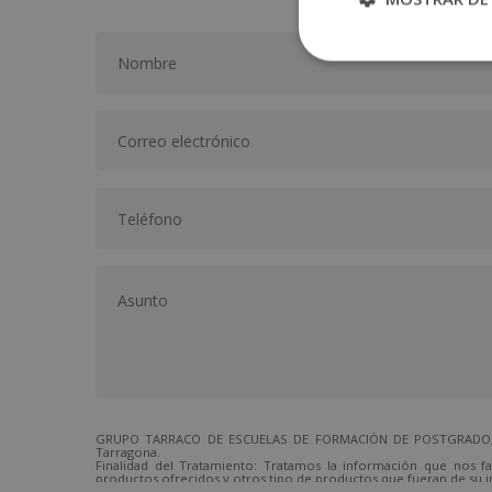
GRUPO TARRACO DE ESCUELAS DE FORMACIÓN DE POSTGRADO, S.L.,
Tarragona.
Finalidad del Tratamiento: Tratamos la información que nos fa
productos ofrecidos y otros tipo de productos que fueran de su i
Legitimación del tratamiento: Consentimiento del interesado.