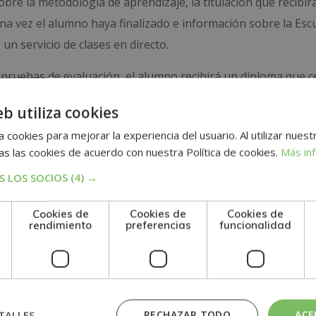
bre la metodología de aprendizaje, la titulación que recibirá
a vez el alumno haya finalizado e información sobre la Esc
n servicio de clases en directo.
 pruebas de evaluación, el alumno recibirá un diploma que ce
ANTACIÓN, GESTIÓN Y AUDITORÍA DE LA NORMA BRC 8)”, 
eb utiliza cookies
dición de socios de la AEEN, asociación española de escu
 cookies para mejorar la experiencia del usuario. Al utilizar nuest
s las cookies de acuerdo con nuestra Política de cookies.
Más in
adquisición de formación teórica complementaria. Esta for
 LOS SOCIOS
(4) →
al.
Cookies de
Cookies de
Cookies de
rendimiento
preferencias
funcionalidad
n
TALLES
RECHAZAR TODO
ACE