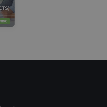
ECTS)
780€