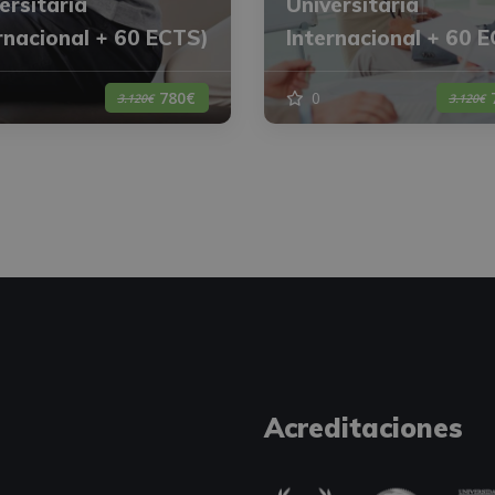
ersitaria
Universitaria
rnacional + 60 ECTS)
Internacional + 60 
0
780€
3.120€
3.120€
Acreditaciones