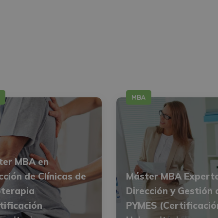
MBA
ter MBA en
cción de Clínicas de
Máster MBA Expert
oterapia
Dirección y Gestión 
tificación
PYMES (Certificació