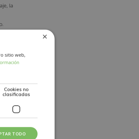
je, la
o.
×
rtifica
ón de
ro sitio web,
formación
dad
Cookies no
clasificadas
PTAR TODO