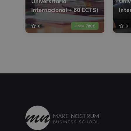
Universitaria
Univ
Internacional + 60 ECTS)
Inte
0
0
780€
3.120€