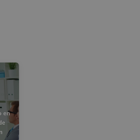
o en
de
n