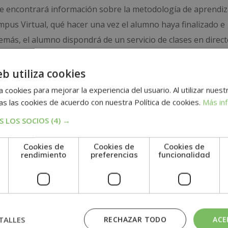
nde encontrará información sobre la metodología de aprendiza
ampus Virtual, qué hacer una vez el alumno haya finalizado e
ás, el alumno dispondrá de un servicio de clases en direct
 pruebas de evaluación, el alumno recibirá un diploma que ce
eb utiliza cookies
 la ESCUELA MARE NOSTRUM, avalada por nuestra condici
 cookies para mejorar la experiencia del usuario. Al utilizar nuest
as de negocios. Además, el alumno recibirá el Certificado
s las cookies de acuerdo con nuestra Política de cookies.
Más in
Agencia Universitaria DQ vinculada con la UAIII y la Universi
 LOS SOCIOS
(4) →
opeos (ECTS) sobre la carga horaria de tu formación.
Cookies de
Cookies de
Cookies de
rendimiento
preferencias
funcionalidad
n
TALLES
RECHAZAR TODO
ACE