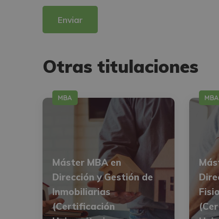
Desea recibir información comercial (vía telefónica y/o email):
Otras titulaciones
MBA
MBA
Máster MBA en
Más
Dirección y Gestión de
Dire
Inmobiliarias
Fisi
(Certificación
(Cer