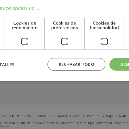
 LOS SOCIOS
(4) →
Cookies de
Cookies de
Cookies de
rendimiento
preferencias
funcionalidad
TALLES
RECHAZAR TODO
ACE
 CIF: B01589969, Domicilio: C/ Amadeu Vives, 5, Bloque 1 - Bajo C, 43481, 
cilita con el fin de enviarle correos electrónicos de tipo comercial relacion
nterés.