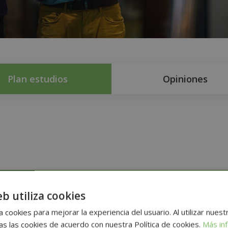
Plan estudios
Opiniones
eb utiliza cookies
n
 cookies para mejorar la experiencia del usuario. Al utilizar nuest
s las cookies de acuerdo con nuestra Política de cookies.
Más in