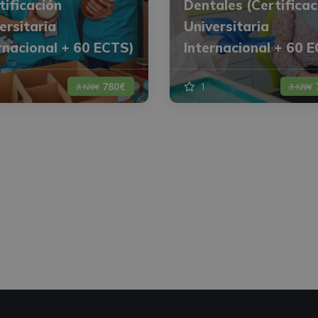
tificación
Dentales (Certificac
ersitaria
Universitaria
rnacional + 60 ECTS)
Internacional + 60 
1
780€
3.120€
3.120€