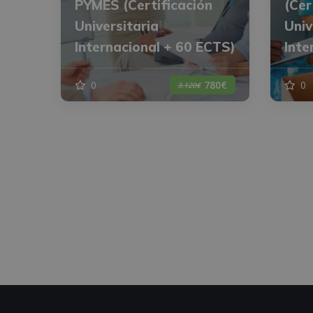
PYMES (Certificación
(Cer
Universitaria
Univ
Internacional + 60 ECTS)
Inte
0
0
780€
3.120€