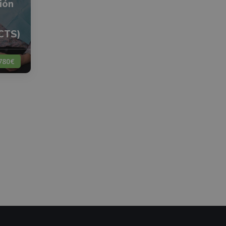
ión
ECTS)
780€