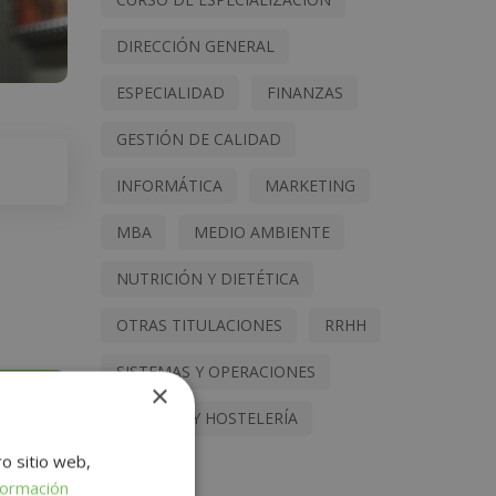
DIRECCIÓN GENERAL
ESPECIALIDAD
FINANZAS
GESTIÓN DE CALIDAD
INFORMÁTICA
MARKETING
MBA
MEDIO AMBIENTE
NUTRICIÓN Y DIETÉTICA
OTRAS TITULACIONES
RRHH
SISTEMAS Y OPERACIONES
×
TURISMO Y HOSTELERÍA
ro sitio web,
formación