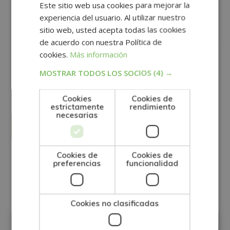
Este sitio web usa cookies para mejorar la
experiencia del usuario. Al utilizar nuestro
sitio web, usted acepta todas las cookies
de acuerdo con nuestra Política de
cookies.
Más información
GRUPO TARRACO DE ESCUELAS DE FORMACIÓN DE POSTGRADO, S.L., CIF:
MOSTRAR TODOS LOS SOCIOS
(4) →
B01589969, Domicilio: C/ Amadeu Vives, 5, Bloque 1 - Bajo C, 43481, La
Pineda, Tarragona.
Finalidad del Tratamiento: Tratamos la información que nos facilita con el
fin de enviarle correos electrónicos de tipo comercial relacionado con
los productos ofrecidos y otros tipo de productos que fueran de su
Cookies
Cookies de
SÍ
NO
interés.
estrictamente
rendimiento
Legitimación del tratamiento: Consentimiento del interesado.
necesarias
Derechos: Puede ejercitar sus derechos identificándose suficientemente,
dirigiéndose a la dirección direccion@grupotarraco.com.
Para más información consulte nuestra Política de Privacidad.
Desea recibir información comercial (vía telefónica y/o email):
Cookies de
Cookies de
preferencias
funcionalidad
Otras titulaciones
Cookies no clasificadas
INFORMÁTICA
MARKETING