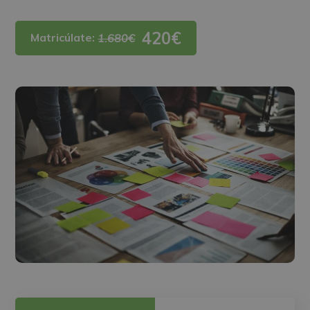
420€
Matricúlate:
1.680€