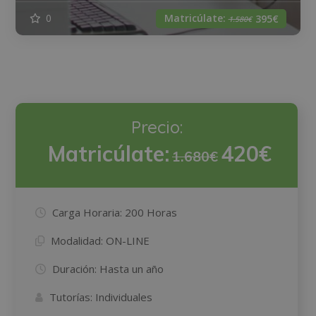
Matricúlate:
0
395€
1.580€
Precio:
Matricúlate:
420€
1.680€
Carga Horaria:
200 Horas
Modalidad:
ON-LINE
Duración:
Hasta un año
Tutorías:
Individuales